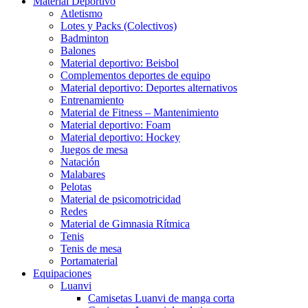
Material Deportivo
Atletismo
Lotes y Packs (Colectivos)
Badminton
Balones
Material deportivo: Beisbol
Complementos deportes de equipo
Material deportivo: Deportes alternativos
Entrenamiento
Material de Fitness – Mantenimiento
Material deportivo: Foam
Material deportivo: Hockey
Juegos de mesa
Natación
Malabares
Pelotas
Material de psicomotricidad
Redes
Material de Gimnasia Rítmica
Tenis
Tenis de mesa
Portamaterial
Equipaciones
Luanvi
Camisetas Luanvi de manga corta