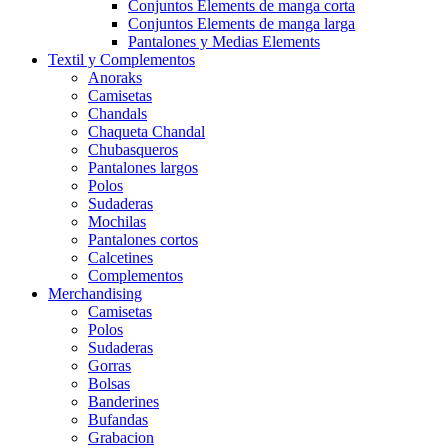
Conjuntos Elements de manga corta
Conjuntos Elements de manga larga
Pantalones y Medias Elements
Textil y Complementos
Anoraks
Camisetas
Chandals
Chaqueta Chandal
Chubasqueros
Pantalones largos
Polos
Sudaderas
Mochilas
Pantalones cortos
Calcetines
Complementos
Merchandising
Camisetas
Polos
Sudaderas
Gorras
Bolsas
Banderines
Bufandas
Grabacion