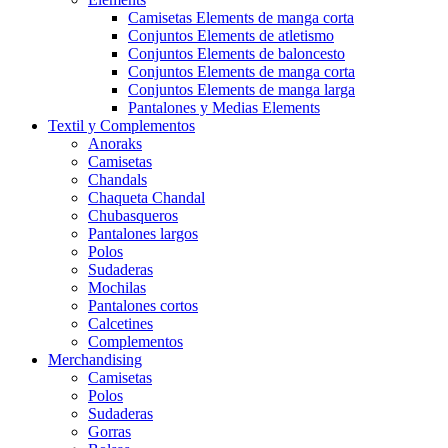
Camisetas Elements de manga corta
Conjuntos Elements de atletismo
Conjuntos Elements de baloncesto
Conjuntos Elements de manga corta
Conjuntos Elements de manga larga
Pantalones y Medias Elements
Textil y Complementos
Anoraks
Camisetas
Chandals
Chaqueta Chandal
Chubasqueros
Pantalones largos
Polos
Sudaderas
Mochilas
Pantalones cortos
Calcetines
Complementos
Merchandising
Camisetas
Polos
Sudaderas
Gorras