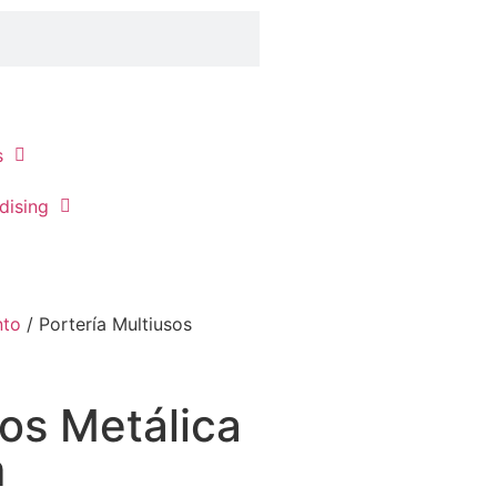
s
dising
nto
/ Portería Multiusos
sos Metálica
m