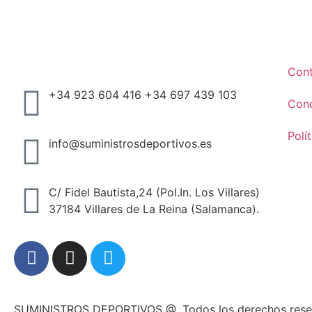
Con
+34 923 604 416 +34 697 439 103
Cond
Polí
info@suministrosdeportivos.es
C/ Fidel Bautista,24 (Pol.In. Los Villares)
37184 Villares de La Reina (Salamanca).
SUMINISTROS DEPORTIVOS @.
Todos los derechos res