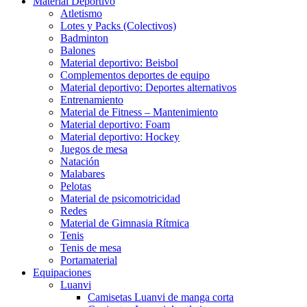
Material Deportivo
Atletismo
Lotes y Packs (Colectivos)
Badminton
Balones
Material deportivo: Beisbol
Complementos deportes de equipo
Material deportivo: Deportes alternativos
Entrenamiento
Material de Fitness – Mantenimiento
Material deportivo: Foam
Material deportivo: Hockey
Juegos de mesa
Natación
Malabares
Pelotas
Material de psicomotricidad
Redes
Material de Gimnasia Rítmica
Tenis
Tenis de mesa
Portamaterial
Equipaciones
Luanvi
Camisetas Luanvi de manga corta