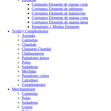
Camisetas Elements de manga corta
Conjuntos Elements de atletismo
Conjuntos Elements de baloncesto
Conjuntos Elements de manga corta
Conjuntos Elements de manga larga
Pantalones y Medias Elements
Textil y Complementos
Anoraks
Camisetas
Chandals
Chaqueta Chandal
Chubasqueros
Pantalones largos
Polos
Sudaderas
Mochilas
Pantalones cortos
Calcetines
Complementos
Merchandising
Camisetas
Polos
Sudaderas
Gorras