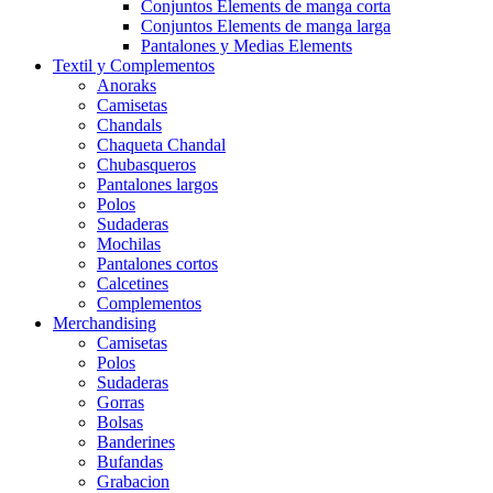
Conjuntos Elements de manga corta
Conjuntos Elements de manga larga
Pantalones y Medias Elements
Textil y Complementos
Anoraks
Camisetas
Chandals
Chaqueta Chandal
Chubasqueros
Pantalones largos
Polos
Sudaderas
Mochilas
Pantalones cortos
Calcetines
Complementos
Merchandising
Camisetas
Polos
Sudaderas
Gorras
Bolsas
Banderines
Bufandas
Grabacion