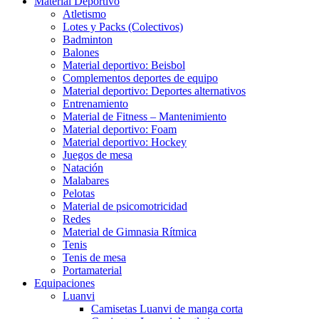
Material Deportivo
Atletismo
Lotes y Packs (Colectivos)
Badminton
Balones
Material deportivo: Beisbol
Complementos deportes de equipo
Material deportivo: Deportes alternativos
Entrenamiento
Material de Fitness – Mantenimiento
Material deportivo: Foam
Material deportivo: Hockey
Juegos de mesa
Natación
Malabares
Pelotas
Material de psicomotricidad
Redes
Material de Gimnasia Rítmica
Tenis
Tenis de mesa
Portamaterial
Equipaciones
Luanvi
Camisetas Luanvi de manga corta