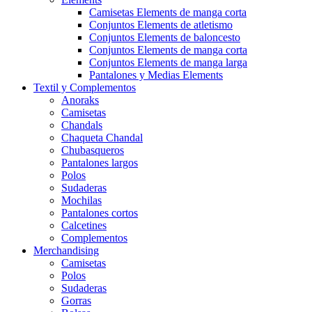
Camisetas Elements de manga corta
Conjuntos Elements de atletismo
Conjuntos Elements de baloncesto
Conjuntos Elements de manga corta
Conjuntos Elements de manga larga
Pantalones y Medias Elements
Textil y Complementos
Anoraks
Camisetas
Chandals
Chaqueta Chandal
Chubasqueros
Pantalones largos
Polos
Sudaderas
Mochilas
Pantalones cortos
Calcetines
Complementos
Merchandising
Camisetas
Polos
Sudaderas
Gorras