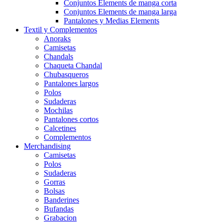
Conjuntos Elements de manga corta
Conjuntos Elements de manga larga
Pantalones y Medias Elements
Textil y Complementos
Anoraks
Camisetas
Chandals
Chaqueta Chandal
Chubasqueros
Pantalones largos
Polos
Sudaderas
Mochilas
Pantalones cortos
Calcetines
Complementos
Merchandising
Camisetas
Polos
Sudaderas
Gorras
Bolsas
Banderines
Bufandas
Grabacion