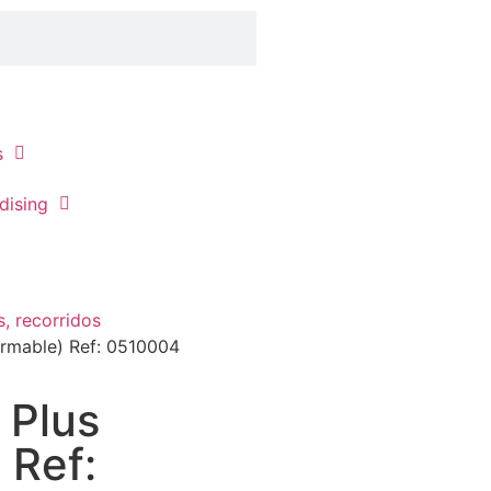
s
dising
s, recorridos
ormable) Ref: 0510004
 Plus
 Ref: