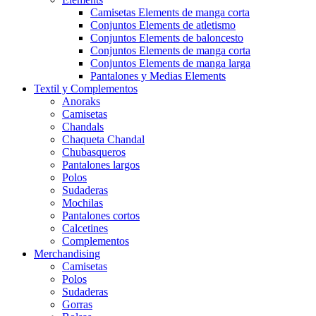
Camisetas Elements de manga corta
Conjuntos Elements de atletismo
Conjuntos Elements de baloncesto
Conjuntos Elements de manga corta
Conjuntos Elements de manga larga
Pantalones y Medias Elements
Textil y Complementos
Anoraks
Camisetas
Chandals
Chaqueta Chandal
Chubasqueros
Pantalones largos
Polos
Sudaderas
Mochilas
Pantalones cortos
Calcetines
Complementos
Merchandising
Camisetas
Polos
Sudaderas
Gorras