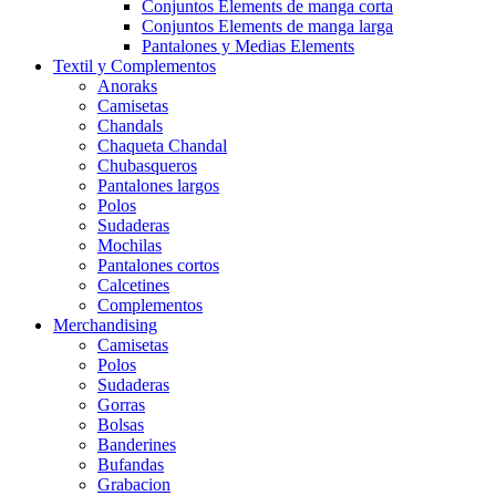
Conjuntos Elements de manga corta
Conjuntos Elements de manga larga
Pantalones y Medias Elements
Textil y Complementos
Anoraks
Camisetas
Chandals
Chaqueta Chandal
Chubasqueros
Pantalones largos
Polos
Sudaderas
Mochilas
Pantalones cortos
Calcetines
Complementos
Merchandising
Camisetas
Polos
Sudaderas
Gorras
Bolsas
Banderines
Bufandas
Grabacion