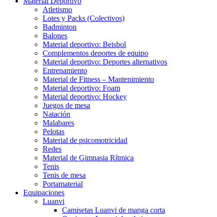
Material Deportivo
Atletismo
Lotes y Packs (Colectivos)
Badminton
Balones
Material deportivo: Beisbol
Complementos deportes de equipo
Material deportivo: Deportes alternativos
Entrenamiento
Material de Fitness – Mantenimiento
Material deportivo: Foam
Material deportivo: Hockey
Juegos de mesa
Natación
Malabares
Pelotas
Material de psicomotricidad
Redes
Material de Gimnasia Rítmica
Tenis
Tenis de mesa
Portamaterial
Equipaciones
Luanvi
Camisetas Luanvi de manga corta