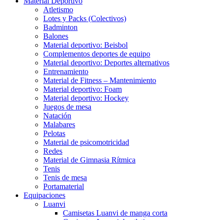
Material Deportivo
Atletismo
Lotes y Packs (Colectivos)
Badminton
Balones
Material deportivo: Beisbol
Complementos deportes de equipo
Material deportivo: Deportes alternativos
Entrenamiento
Material de Fitness – Mantenimiento
Material deportivo: Foam
Material deportivo: Hockey
Juegos de mesa
Natación
Malabares
Pelotas
Material de psicomotricidad
Redes
Material de Gimnasia Rítmica
Tenis
Tenis de mesa
Portamaterial
Equipaciones
Luanvi
Camisetas Luanvi de manga corta