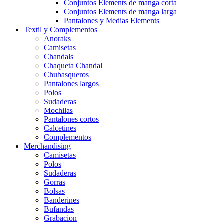
Conjuntos Elements de manga corta
Conjuntos Elements de manga larga
Pantalones y Medias Elements
Textil y Complementos
Anoraks
Camisetas
Chandals
Chaqueta Chandal
Chubasqueros
Pantalones largos
Polos
Sudaderas
Mochilas
Pantalones cortos
Calcetines
Complementos
Merchandising
Camisetas
Polos
Sudaderas
Gorras
Bolsas
Banderines
Bufandas
Grabacion