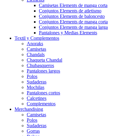
Camisetas Elements de manga corta
Conjuntos Elements de atletismo
Conjuntos Elements de baloncesto
Conjuntos Elements de manga corta
Conjuntos Elements de manga larga
Pantalones y Medias Elements
Textil y Complementos
Anoraks
Camisetas
Chandals
Chaqueta Chandal
Chubasqueros
Pantalones largos
Polos
Sudaderas
Mochilas
Pantalones cortos
Calcetines
Complementos
Merchandising
Camisetas
Polos
Sudaderas
Gorras