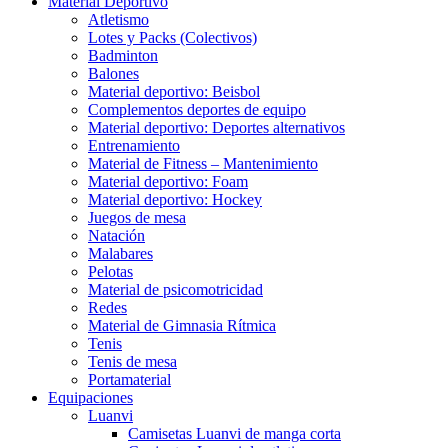
Material Deportivo
Atletismo
Lotes y Packs (Colectivos)
Badminton
Balones
Material deportivo: Beisbol
Complementos deportes de equipo
Material deportivo: Deportes alternativos
Entrenamiento
Material de Fitness – Mantenimiento
Material deportivo: Foam
Material deportivo: Hockey
Juegos de mesa
Natación
Malabares
Pelotas
Material de psicomotricidad
Redes
Material de Gimnasia Rítmica
Tenis
Tenis de mesa
Portamaterial
Equipaciones
Luanvi
Camisetas Luanvi de manga corta