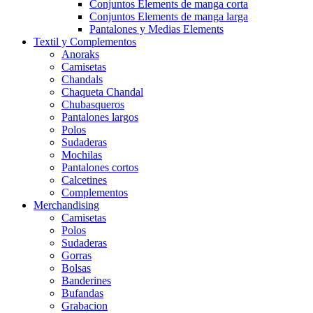
Conjuntos Elements de manga corta
Conjuntos Elements de manga larga
Pantalones y Medias Elements
Textil y Complementos
Anoraks
Camisetas
Chandals
Chaqueta Chandal
Chubasqueros
Pantalones largos
Polos
Sudaderas
Mochilas
Pantalones cortos
Calcetines
Complementos
Merchandising
Camisetas
Polos
Sudaderas
Gorras
Bolsas
Banderines
Bufandas
Grabacion