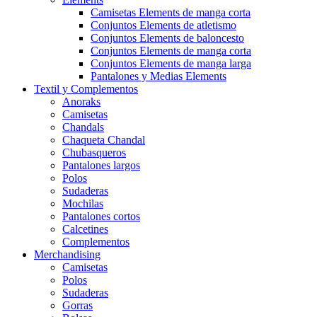
Camisetas Elements de manga corta
Conjuntos Elements de atletismo
Conjuntos Elements de baloncesto
Conjuntos Elements de manga corta
Conjuntos Elements de manga larga
Pantalones y Medias Elements
Textil y Complementos
Anoraks
Camisetas
Chandals
Chaqueta Chandal
Chubasqueros
Pantalones largos
Polos
Sudaderas
Mochilas
Pantalones cortos
Calcetines
Complementos
Merchandising
Camisetas
Polos
Sudaderas
Gorras