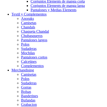
Conjuntos Elements de manga corta
Conjuntos Elements de manga larga
Pantalones y Medias Elements
Textil y Complementos
Anoraks
Camisetas
Chandals
Chaqueta Chandal
Chubasqueros
Pantalones largos
Polos
Sudaderas
Mochilas
Pantalones cortos
Calcetines
Complementos
Merchandising
Camisetas
Polos
Sudaderas
Gorras
Bolsas
Banderines
Bufandas
Grabacion