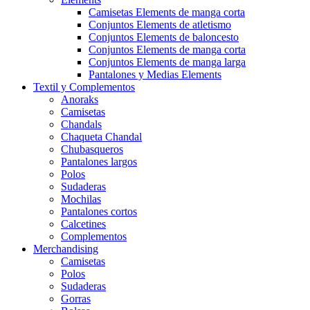
Camisetas Elements de manga corta
Conjuntos Elements de atletismo
Conjuntos Elements de baloncesto
Conjuntos Elements de manga corta
Conjuntos Elements de manga larga
Pantalones y Medias Elements
Textil y Complementos
Anoraks
Camisetas
Chandals
Chaqueta Chandal
Chubasqueros
Pantalones largos
Polos
Sudaderas
Mochilas
Pantalones cortos
Calcetines
Complementos
Merchandising
Camisetas
Polos
Sudaderas
Gorras