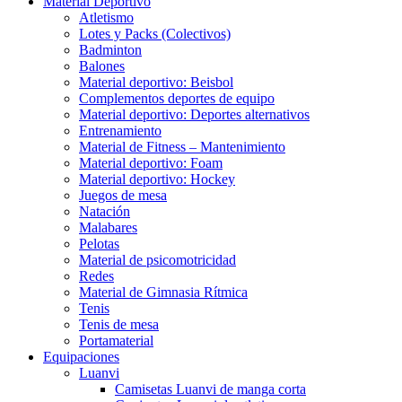
Material Deportivo
Atletismo
Lotes y Packs (Colectivos)
Badminton
Balones
Material deportivo: Beisbol
Complementos deportes de equipo
Material deportivo: Deportes alternativos
Entrenamiento
Material de Fitness – Mantenimiento
Material deportivo: Foam
Material deportivo: Hockey
Juegos de mesa
Natación
Malabares
Pelotas
Material de psicomotricidad
Redes
Material de Gimnasia Rítmica
Tenis
Tenis de mesa
Portamaterial
Equipaciones
Luanvi
Camisetas Luanvi de manga corta