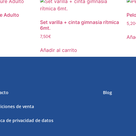
re Adulto
Pelo
Set varilla + cinta gimnasia rítmica
5,20
6mt.
Añad
7,50
€
Añadir al carrito
acto
Blog
iciones de venta
ica de privacidad de datos