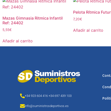
Pelota Rítmica Futu
Mazas Gimnasia Ritmica Infantil
7,20
€
Ref: 24402
Añadir al carrito
5,55
€
Añadir al carrito
Cont
Cond
+34 923 604 416 +34 697 439 103
Polít
info@suministrosdeportivos.es