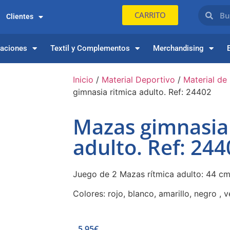
CARRITO
Clientes
paciones
Textil y Complementos
Merchandising
Inicio
/
Material Deportivo
/
Material de
gimnasia ritmica adulto. Ref: 24402
Mazas gimnasia
adulto. Ref: 244
Juego de 2 Mazas rítmica adulto: 44 cm
Colores: rojo, blanco, amarillo, negro , 
5,95
€