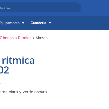
Equipamento
Guardería
 Gimnasia Rítmica
/ Mazas
 ritmica
02
.
verde claro y verde oscuro.