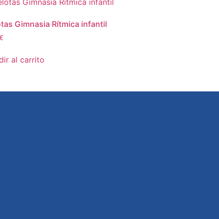
tas Gimnasia Rítmica infantil
€
ir al carrito