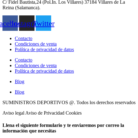
C/ Fidel Bautista,24 (Pol.In. Los Villares) 37184 Villares de La
Reina (Salamanca).
acebook
Instagram
Twitter
Contacto
Condiciones de venta
Política de privacidad de datos
Contacto
Condiciones de venta
Política de privacidad de datos
Blog
Blog
SUMINISTROS DEPORTIVOS @.
Todos los derechos reservados
Aviso legal Aviso de Privacidad Cookies
Llena el siguiente formulario y te enviaremos por correo la
información que necesitas