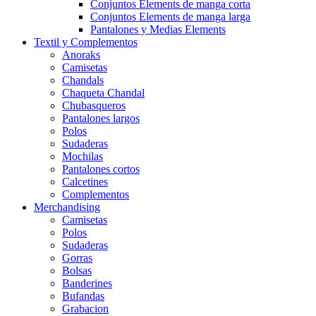
Conjuntos Elements de manga corta
Conjuntos Elements de manga larga
Pantalones y Medias Elements
Textil y Complementos
Anoraks
Camisetas
Chandals
Chaqueta Chandal
Chubasqueros
Pantalones largos
Polos
Sudaderas
Mochilas
Pantalones cortos
Calcetines
Complementos
Merchandising
Camisetas
Polos
Sudaderas
Gorras
Bolsas
Banderines
Bufandas
Grabacion