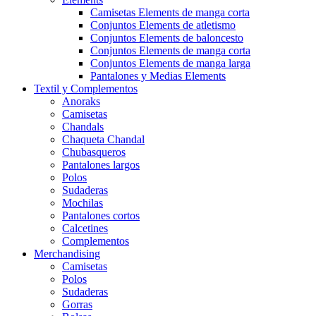
Camisetas Elements de manga corta
Conjuntos Elements de atletismo
Conjuntos Elements de baloncesto
Conjuntos Elements de manga corta
Conjuntos Elements de manga larga
Pantalones y Medias Elements
Textil y Complementos
Anoraks
Camisetas
Chandals
Chaqueta Chandal
Chubasqueros
Pantalones largos
Polos
Sudaderas
Mochilas
Pantalones cortos
Calcetines
Complementos
Merchandising
Camisetas
Polos
Sudaderas
Gorras