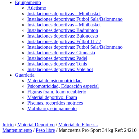
Equipamento
Atletismo
Instalaciones deportivas – Minibasket
Instalaciones deportivas: Futbol Sala/Balonmano
Instalaciones deportivas – Minibasket
Instalaciones deportivas: Badminton
Instalaciones deportivas: Baloncesto
Instalaciones deportivas: Fútbol 11 / 7
Instalaciones deportivas: Futbol Sala/Balonmano
Instalaciones deportivas: Gimnasia
Instalaciones deportivas: Padel
Instalaciones deportivas: Tenis
Instalaciones deportivas: Voleibol
Guardería
Material de psicomotricidad
Psicomotricidad, Educación especial
Figuras foam, foam recubierto
Material deportivo: Foam
Piscinas, recorridos motrices
Mobiliario, equipamiento
Inicio
/
Material Deportivo
/
Material de Fitness -
Mantenimiento
/
Peso libre
/ Mancuerna Pro-Sport 34 kg Ref: 24210