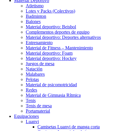
Material Deportivo
Atletismo
Lotes y Packs (Colectivos)
Badminton
Balones
Material deportivo: Beisbol
Complementos deportes de equipo
Material deportivo: Deportes alternativos
Entrenamiento
Material de Fitness – Mantenimiento
Material deportivo: Foam
Material deportivo: Hockey
Juegos de mesa
Natación
Malabares
Pelotas
Material de psicomotricidad
Redes
Material de Gimnasia Rítmica
Tenis
Tenis de mesa
Portamaterial
Equipaciones
Luanvi
Camisetas Luanvi de manga corta