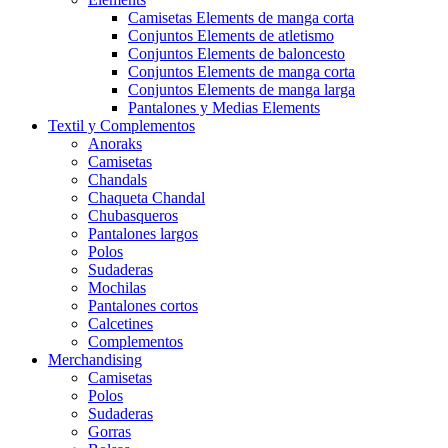
Camisetas Elements de manga corta
Conjuntos Elements de atletismo
Conjuntos Elements de baloncesto
Conjuntos Elements de manga corta
Conjuntos Elements de manga larga
Pantalones y Medias Elements
Textil y Complementos
Anoraks
Camisetas
Chandals
Chaqueta Chandal
Chubasqueros
Pantalones largos
Polos
Sudaderas
Mochilas
Pantalones cortos
Calcetines
Complementos
Merchandising
Camisetas
Polos
Sudaderas
Gorras