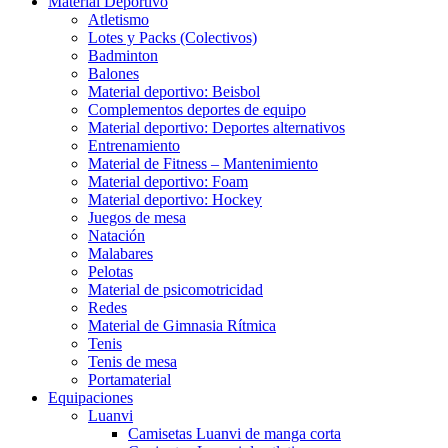
Material Deportivo
Atletismo
Lotes y Packs (Colectivos)
Badminton
Balones
Material deportivo: Beisbol
Complementos deportes de equipo
Material deportivo: Deportes alternativos
Entrenamiento
Material de Fitness – Mantenimiento
Material deportivo: Foam
Material deportivo: Hockey
Juegos de mesa
Natación
Malabares
Pelotas
Material de psicomotricidad
Redes
Material de Gimnasia Rítmica
Tenis
Tenis de mesa
Portamaterial
Equipaciones
Luanvi
Camisetas Luanvi de manga corta