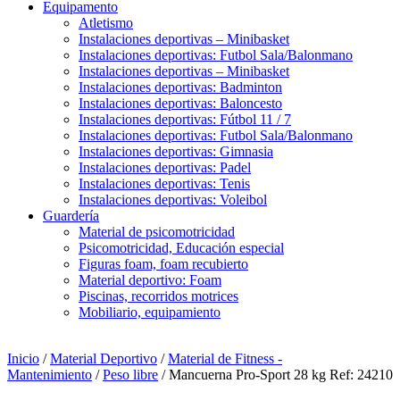
Equipamento
Atletismo
Instalaciones deportivas – Minibasket
Instalaciones deportivas: Futbol Sala/Balonmano
Instalaciones deportivas – Minibasket
Instalaciones deportivas: Badminton
Instalaciones deportivas: Baloncesto
Instalaciones deportivas: Fútbol 11 / 7
Instalaciones deportivas: Futbol Sala/Balonmano
Instalaciones deportivas: Gimnasia
Instalaciones deportivas: Padel
Instalaciones deportivas: Tenis
Instalaciones deportivas: Voleibol
Guardería
Material de psicomotricidad
Psicomotricidad, Educación especial
Figuras foam, foam recubierto
Material deportivo: Foam
Piscinas, recorridos motrices
Mobiliario, equipamiento
Inicio
/
Material Deportivo
/
Material de Fitness -
Mantenimiento
/
Peso libre
/ Mancuerna Pro-Sport 28 kg Ref: 24210