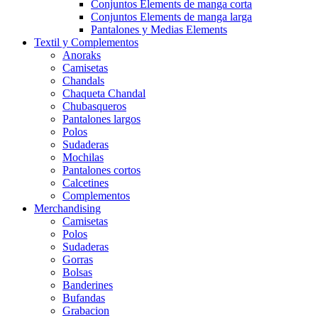
Conjuntos Elements de manga corta
Conjuntos Elements de manga larga
Pantalones y Medias Elements
Textil y Complementos
Anoraks
Camisetas
Chandals
Chaqueta Chandal
Chubasqueros
Pantalones largos
Polos
Sudaderas
Mochilas
Pantalones cortos
Calcetines
Complementos
Merchandising
Camisetas
Polos
Sudaderas
Gorras
Bolsas
Banderines
Bufandas
Grabacion