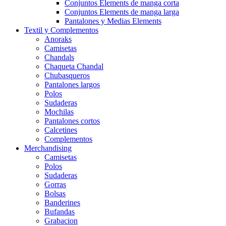
Conjuntos Elements de manga corta
Conjuntos Elements de manga larga
Pantalones y Medias Elements
Textil y Complementos
Anoraks
Camisetas
Chandals
Chaqueta Chandal
Chubasqueros
Pantalones largos
Polos
Sudaderas
Mochilas
Pantalones cortos
Calcetines
Complementos
Merchandising
Camisetas
Polos
Sudaderas
Gorras
Bolsas
Banderines
Bufandas
Grabacion