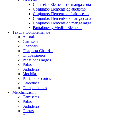
Camisetas Elements de manga corta
Conjuntos Elements de atletismo
Conjuntos Elements de baloncesto
Conjuntos Elements de manga corta
Conjuntos Elements de manga larga
Pantalones y Medias Elements
Textil y Complementos
Anoraks
Camisetas
Chandals
Chaqueta Chandal
Chubasqueros
Pantalones largos
Polos
Sudaderas
Mochilas
Pantalones cortos
Calcetines
Complementos
Merchandising
Camisetas
Polos
Sudaderas
Gorras