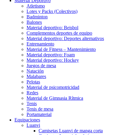
Material Deportivo
Atletismo
Lotes y Packs (Colectivos)
Badminton
Balones
Material deportivo: Beisbol
Complementos deportes de equipo
Material deportivo: Deportes alternativos
Entrenamiento
Material de Fitness – Mantenimiento
Material deportivo: Foam
Material deportivo: Hockey
Juegos de mesa
Natación
Malabares
Pelotas
Material de psicomotricidad
Redes
Material de Gimnasia Rítmica
Tenis
Tenis de mesa
Portamaterial
Equipaciones
Luanvi
Camisetas Luanvi de manga corta