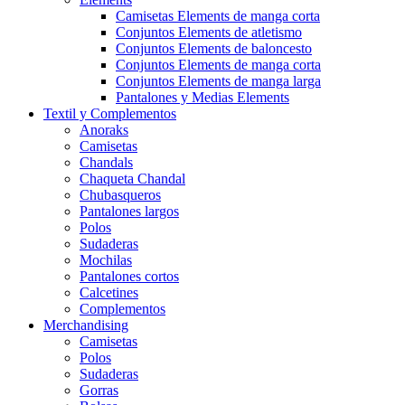
Camisetas Elements de manga corta
Conjuntos Elements de atletismo
Conjuntos Elements de baloncesto
Conjuntos Elements de manga corta
Conjuntos Elements de manga larga
Pantalones y Medias Elements
Textil y Complementos
Anoraks
Camisetas
Chandals
Chaqueta Chandal
Chubasqueros
Pantalones largos
Polos
Sudaderas
Mochilas
Pantalones cortos
Calcetines
Complementos
Merchandising
Camisetas
Polos
Sudaderas
Gorras