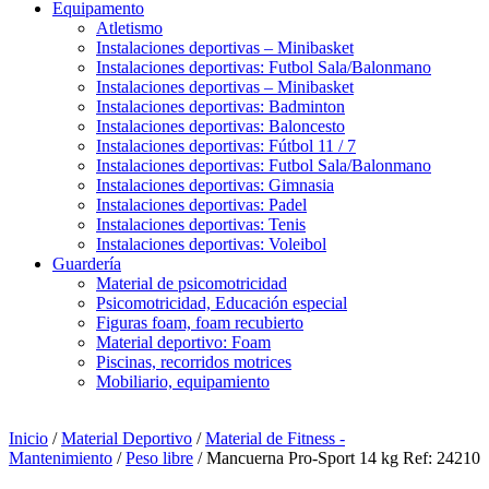
Equipamento
Atletismo
Instalaciones deportivas – Minibasket
Instalaciones deportivas: Futbol Sala/Balonmano
Instalaciones deportivas – Minibasket
Instalaciones deportivas: Badminton
Instalaciones deportivas: Baloncesto
Instalaciones deportivas: Fútbol 11 / 7
Instalaciones deportivas: Futbol Sala/Balonmano
Instalaciones deportivas: Gimnasia
Instalaciones deportivas: Padel
Instalaciones deportivas: Tenis
Instalaciones deportivas: Voleibol
Guardería
Material de psicomotricidad
Psicomotricidad, Educación especial
Figuras foam, foam recubierto
Material deportivo: Foam
Piscinas, recorridos motrices
Mobiliario, equipamiento
Inicio
/
Material Deportivo
/
Material de Fitness -
Mantenimiento
/
Peso libre
/ Mancuerna Pro-Sport 14 kg Ref: 24210