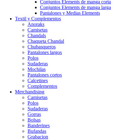
Conjuntos Elements de manga corta
Conjuntos Elements de manga larga
Pantalones y Medias Elements
Textil y Complementos
Anoraks
Camisetas
Chandals
Chaqueta Chandal
Chubasqueros
Pantalones largos
Polos
Sudaderas
Mochilas
Pantalones cortos
Calcetines
Complementos
Merchandising
Camisetas
Polos
Sudaderas
Gorras
Bolsas
Banderines
Bufandas
Grabacion