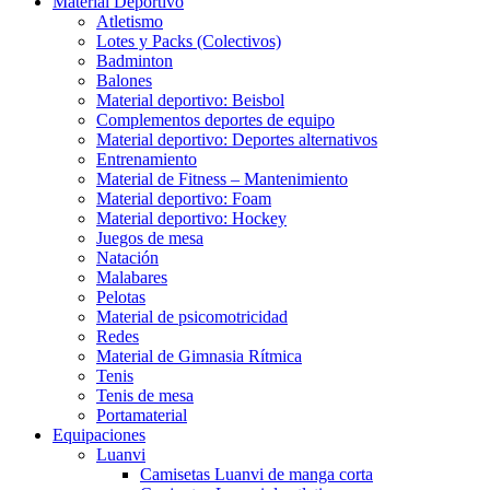
Material Deportivo
Atletismo
Lotes y Packs (Colectivos)
Badminton
Balones
Material deportivo: Beisbol
Complementos deportes de equipo
Material deportivo: Deportes alternativos
Entrenamiento
Material de Fitness – Mantenimiento
Material deportivo: Foam
Material deportivo: Hockey
Juegos de mesa
Natación
Malabares
Pelotas
Material de psicomotricidad
Redes
Material de Gimnasia Rítmica
Tenis
Tenis de mesa
Portamaterial
Equipaciones
Luanvi
Camisetas Luanvi de manga corta