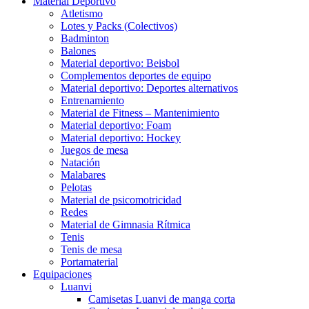
Material Deportivo
Atletismo
Lotes y Packs (Colectivos)
Badminton
Balones
Material deportivo: Beisbol
Complementos deportes de equipo
Material deportivo: Deportes alternativos
Entrenamiento
Material de Fitness – Mantenimiento
Material deportivo: Foam
Material deportivo: Hockey
Juegos de mesa
Natación
Malabares
Pelotas
Material de psicomotricidad
Redes
Material de Gimnasia Rítmica
Tenis
Tenis de mesa
Portamaterial
Equipaciones
Luanvi
Camisetas Luanvi de manga corta