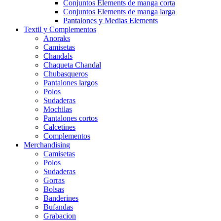
Conjuntos Elements de manga corta
Conjuntos Elements de manga larga
Pantalones y Medias Elements
Textil y Complementos
Anoraks
Camisetas
Chandals
Chaqueta Chandal
Chubasqueros
Pantalones largos
Polos
Sudaderas
Mochilas
Pantalones cortos
Calcetines
Complementos
Merchandising
Camisetas
Polos
Sudaderas
Gorras
Bolsas
Banderines
Bufandas
Grabacion