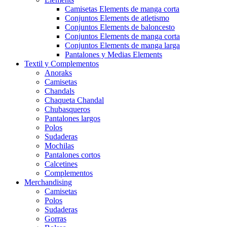
Camisetas Elements de manga corta
Conjuntos Elements de atletismo
Conjuntos Elements de baloncesto
Conjuntos Elements de manga corta
Conjuntos Elements de manga larga
Pantalones y Medias Elements
Textil y Complementos
Anoraks
Camisetas
Chandals
Chaqueta Chandal
Chubasqueros
Pantalones largos
Polos
Sudaderas
Mochilas
Pantalones cortos
Calcetines
Complementos
Merchandising
Camisetas
Polos
Sudaderas
Gorras