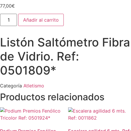
77,00
€
Listón
Añadir al carrito
Saltómetro
Fibra
de
Vidrio.
Listón Saltómetro Fibra
Ref:
0501809*
cantidad
de Vidrio. Ref:
0501809*
Categoría
Atletismo
Productos relacionados
Podium Premios Fenólico
Escalera agilidad 6 mts. Ref: