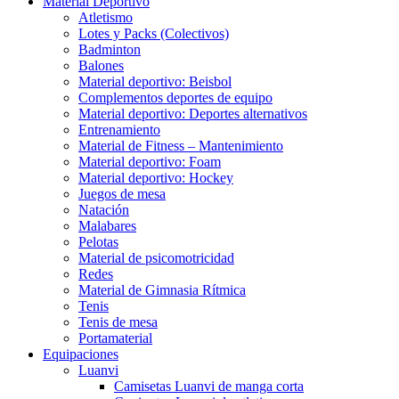
Material Deportivo
Atletismo
Lotes y Packs (Colectivos)
Badminton
Balones
Material deportivo: Beisbol
Complementos deportes de equipo
Material deportivo: Deportes alternativos
Entrenamiento
Material de Fitness – Mantenimiento
Material deportivo: Foam
Material deportivo: Hockey
Juegos de mesa
Natación
Malabares
Pelotas
Material de psicomotricidad
Redes
Material de Gimnasia Rítmica
Tenis
Tenis de mesa
Portamaterial
Equipaciones
Luanvi
Camisetas Luanvi de manga corta