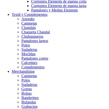
Conjuntos Elements de manga corta
Conjuntos Elements de manga larga
Pantalones y Medias Elements
Textil y Complementos
Anoraks
Camisetas
Chandals
Chaqueta Chandal
Chubasqueros
Pantalones largos
Polos
Sudaderas
Mochilas
Pantalones cortos
Calcetines
Complementos
Merchandising
Camisetas
Polos
Sudaderas
Gorras
Bolsas
Banderines
Bufandas
Grabacion