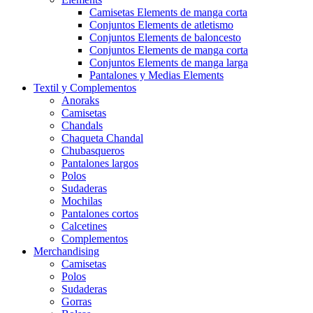
Camisetas Elements de manga corta
Conjuntos Elements de atletismo
Conjuntos Elements de baloncesto
Conjuntos Elements de manga corta
Conjuntos Elements de manga larga
Pantalones y Medias Elements
Textil y Complementos
Anoraks
Camisetas
Chandals
Chaqueta Chandal
Chubasqueros
Pantalones largos
Polos
Sudaderas
Mochilas
Pantalones cortos
Calcetines
Complementos
Merchandising
Camisetas
Polos
Sudaderas
Gorras