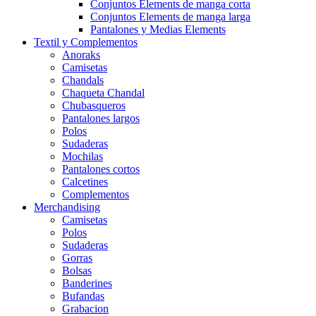
Conjuntos Elements de manga corta
Conjuntos Elements de manga larga
Pantalones y Medias Elements
Textil y Complementos
Anoraks
Camisetas
Chandals
Chaqueta Chandal
Chubasqueros
Pantalones largos
Polos
Sudaderas
Mochilas
Pantalones cortos
Calcetines
Complementos
Merchandising
Camisetas
Polos
Sudaderas
Gorras
Bolsas
Banderines
Bufandas
Grabacion