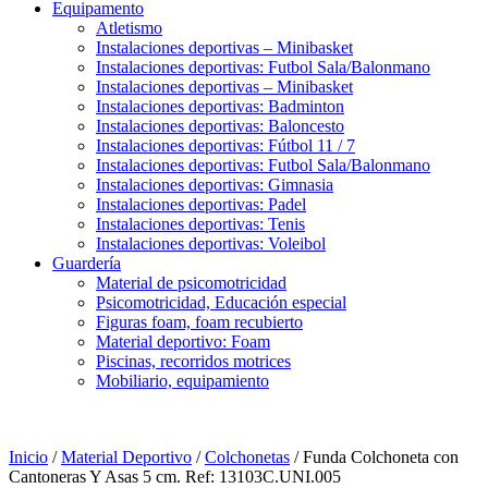
Equipamento
Atletismo
Instalaciones deportivas – Minibasket
Instalaciones deportivas: Futbol Sala/Balonmano
Instalaciones deportivas – Minibasket
Instalaciones deportivas: Badminton
Instalaciones deportivas: Baloncesto
Instalaciones deportivas: Fútbol 11 / 7
Instalaciones deportivas: Futbol Sala/Balonmano
Instalaciones deportivas: Gimnasia
Instalaciones deportivas: Padel
Instalaciones deportivas: Tenis
Instalaciones deportivas: Voleibol
Guardería
Material de psicomotricidad
Psicomotricidad, Educación especial
Figuras foam, foam recubierto
Material deportivo: Foam
Piscinas, recorridos motrices
Mobiliario, equipamiento
Inicio
/
Material Deportivo
/
Colchonetas
/ Funda Colchoneta con
Cantoneras Y Asas 5 cm. Ref: 13103C.UNI.005