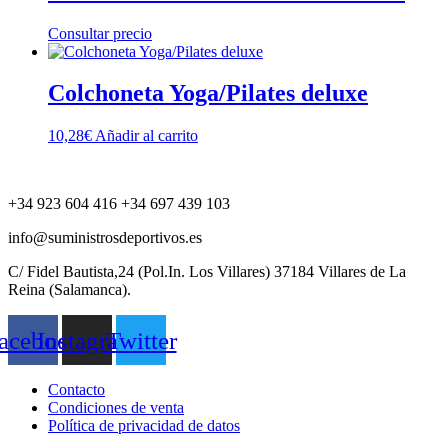
Consultar precio
Colchoneta Yoga/Pilates deluxe
10,28
€
Añadir al carrito
+34 923 604 416 +34 697 439 103
info@suministrosdeportivos.es
C/ Fidel Bautista,24 (Pol.In. Los Villares) 37184 Villares de La
Reina (Salamanca).
acebook
Instagram
Twitter
Contacto
Condiciones de venta
Política de privacidad de datos