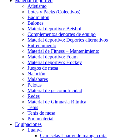
Material Deportivo
Atletismo
Lotes y Packs (Colectivos)
Badminton
Balones
Material deportivo: Beisbol
Complementos deportes de equipo
Material deportivo: Deportes alternativos
Entrenamiento
Material de Fitness – Mantenimiento
Material deportivo: Foam
Material deportivo: Hockey
Juegos de mesa
Natación
Malabares
Pelotas
Material de psicomotricidad
Redes
Material de Gimnasia Rítmica
Tenis
Tenis de mesa
Portamaterial
Equipaciones
Luanvi
Camisetas Luanvi de manga corta