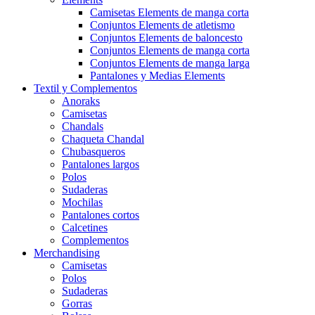
Camisetas Elements de manga corta
Conjuntos Elements de atletismo
Conjuntos Elements de baloncesto
Conjuntos Elements de manga corta
Conjuntos Elements de manga larga
Pantalones y Medias Elements
Textil y Complementos
Anoraks
Camisetas
Chandals
Chaqueta Chandal
Chubasqueros
Pantalones largos
Polos
Sudaderas
Mochilas
Pantalones cortos
Calcetines
Complementos
Merchandising
Camisetas
Polos
Sudaderas
Gorras