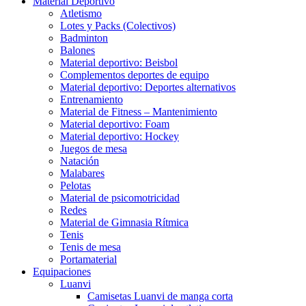
Material Deportivo
Atletismo
Lotes y Packs (Colectivos)
Badminton
Balones
Material deportivo: Beisbol
Complementos deportes de equipo
Material deportivo: Deportes alternativos
Entrenamiento
Material de Fitness – Mantenimiento
Material deportivo: Foam
Material deportivo: Hockey
Juegos de mesa
Natación
Malabares
Pelotas
Material de psicomotricidad
Redes
Material de Gimnasia Rítmica
Tenis
Tenis de mesa
Portamaterial
Equipaciones
Luanvi
Camisetas Luanvi de manga corta