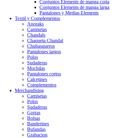
Conjuntos Elements de manga corta
Conjuntos Elements de manga larga
Pantalones y Medias Elements
Textil y Complementos
Anoraks
Camisetas
Chandals
Chaqueta Chandal
Chubasqueros
Pantalones largos
Polos
Sudaderas
Mochilas
Pantalones cortos
Calcetines
Complementos
Merchandising
Camisetas
Polos
Sudaderas
Gorras
Bolsas
Banderines
Bufandas
Grabacion