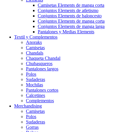
Camisetas Elements de manga corta
Conjuntos Elements de atletismo
Conjuntos Elements de baloncesto
Conjuntos Elements de manga corta
Conjuntos Elements de manga larga
Pantalones y Medias Elements
Textil y Complementos
Anoraks
Camisetas
Chandals
Chaqueta Chandal
Chubasqueros
Pantalones largos
Polos
Sudaderas
Mochilas
Pantalones cortos
Calcetines
Complementos
Merchandising
Camisetas
Polos
Sudaderas
Gorras