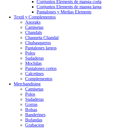
Conjuntos Elements de manga corta
Conjuntos Elements de manga larga
Pantalones y Medias Elements
Textil y Complementos
Anoraks
Camisetas
Chandals
Chaqueta Chandal
Chubasqueros
Pantalones largos
Polos
Sudaderas
Mochilas
Pantalones cortos
Calcetines
Complementos
Merchandising
Camisetas
Polos
Sudaderas
Gorras
Bolsas
Banderines
Bufandas
Grabacion