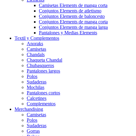
Camisetas Elements de manga corta
Conjuntos Elements de atletismo
Conjuntos Elements de baloncesto
Conjuntos Elements de manga corta
Conjuntos Elements de manga larga
Pantalones y Medias Elements
Textil y Complementos
Anoraks
Camisetas
Chandals
Chaqueta Chandal
Chubasqueros
Pantalones largos
Polos
Sudaderas
Mochilas
Pantalones cortos
Calcetines
Complementos
Merchandising
Camisetas
Polos
Sudaderas
Gorras