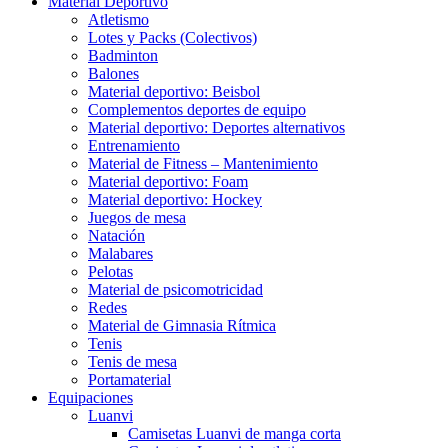
Material Deportivo
Atletismo
Lotes y Packs (Colectivos)
Badminton
Balones
Material deportivo: Beisbol
Complementos deportes de equipo
Material deportivo: Deportes alternativos
Entrenamiento
Material de Fitness – Mantenimiento
Material deportivo: Foam
Material deportivo: Hockey
Juegos de mesa
Natación
Malabares
Pelotas
Material de psicomotricidad
Redes
Material de Gimnasia Rítmica
Tenis
Tenis de mesa
Portamaterial
Equipaciones
Luanvi
Camisetas Luanvi de manga corta