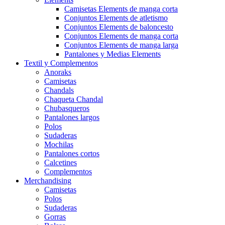
Camisetas Elements de manga corta
Conjuntos Elements de atletismo
Conjuntos Elements de baloncesto
Conjuntos Elements de manga corta
Conjuntos Elements de manga larga
Pantalones y Medias Elements
Textil y Complementos
Anoraks
Camisetas
Chandals
Chaqueta Chandal
Chubasqueros
Pantalones largos
Polos
Sudaderas
Mochilas
Pantalones cortos
Calcetines
Complementos
Merchandising
Camisetas
Polos
Sudaderas
Gorras