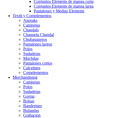
Conjuntos Elements de manga corta
Conjuntos Elements de manga larga
Pantalones y Medias Elements
Textil y Complementos
Anoraks
Camisetas
Chandals
Chaqueta Chandal
Chubasqueros
Pantalones largos
Polos
Sudaderas
Mochilas
Pantalones cortos
Calcetines
Complementos
Merchandising
Camisetas
Polos
Sudaderas
Gorras
Bolsas
Banderines
Bufandas
Grabacion