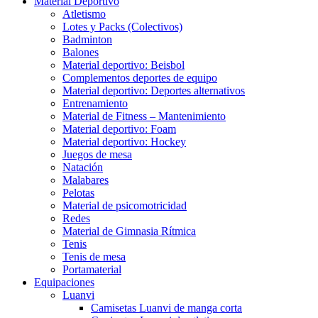
Material Deportivo
Atletismo
Lotes y Packs (Colectivos)
Badminton
Balones
Material deportivo: Beisbol
Complementos deportes de equipo
Material deportivo: Deportes alternativos
Entrenamiento
Material de Fitness – Mantenimiento
Material deportivo: Foam
Material deportivo: Hockey
Juegos de mesa
Natación
Malabares
Pelotas
Material de psicomotricidad
Redes
Material de Gimnasia Rítmica
Tenis
Tenis de mesa
Portamaterial
Equipaciones
Luanvi
Camisetas Luanvi de manga corta