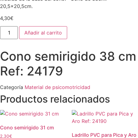
20,5×20,5cm.
4,30
€
Cono
Añadir al carrito
semirigido
38
cm
Ref:
Cono semirigido 38 cm
24179
cantidad
Ref: 24179
Categoría
Material de psicomotricidad
Productos relacionados
Cono semirigido 31 cm
Ladrillo PVC para Pica y Aro
2,30
€