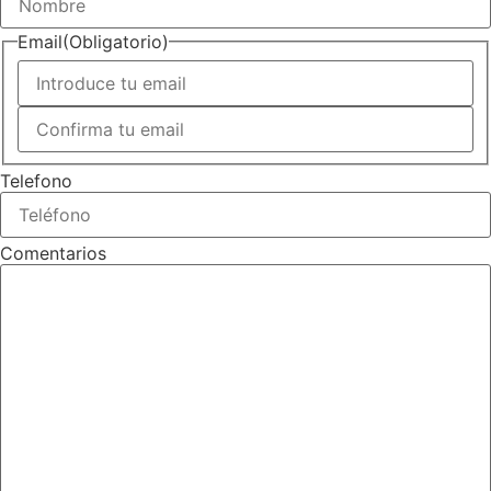
Email
(Obligatorio)
Introduce
un
email
Confirmar
email
Telefono
Comentarios