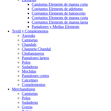
Camisetas Elements de manga corta
Conjuntos Elements de atletismo
Conjuntos Elements de baloncesto
Conjuntos Elements de manga corta
Conjuntos Elements de manga larga
Pantalones y Medias Elements
Textil y Complementos
Anoraks
Camisetas
Chandals
Chaqueta Chandal
Chubasqueros
Pantalones largos
Polos
Sudaderas
Mochilas
Pantalones cortos
Calcetines
Complementos
Merchandising
Camisetas
Polos
Sudaderas
Gorras