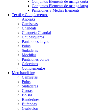
Conjuntos Elements de manga corta
Conjuntos Elements de manga larga
Pantalones y Medias Elements
Textil y Complementos
Anoraks
Camisetas
Chandals
Chaqueta Chandal
Chubasqueros
Pantalones largos
Polos
Sudaderas
Mochilas
Pantalones cortos
Calcetines
Complementos
Merchandising
Camisetas
Polos
Sudaderas
Gorras
Bolsas
Banderines
Bufandas
Grabacion