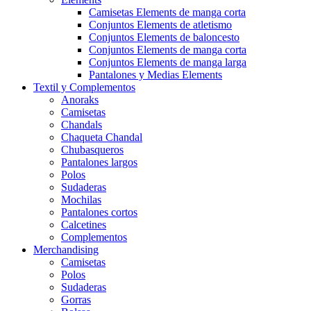
Camisetas Elements de manga corta
Conjuntos Elements de atletismo
Conjuntos Elements de baloncesto
Conjuntos Elements de manga corta
Conjuntos Elements de manga larga
Pantalones y Medias Elements
Textil y Complementos
Anoraks
Camisetas
Chandals
Chaqueta Chandal
Chubasqueros
Pantalones largos
Polos
Sudaderas
Mochilas
Pantalones cortos
Calcetines
Complementos
Merchandising
Camisetas
Polos
Sudaderas
Gorras