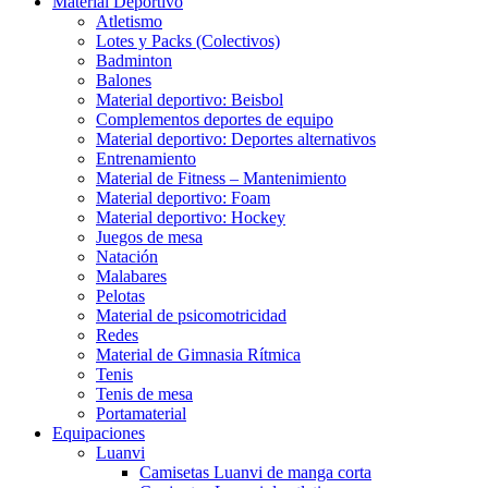
Material Deportivo
Atletismo
Lotes y Packs (Colectivos)
Badminton
Balones
Material deportivo: Beisbol
Complementos deportes de equipo
Material deportivo: Deportes alternativos
Entrenamiento
Material de Fitness – Mantenimiento
Material deportivo: Foam
Material deportivo: Hockey
Juegos de mesa
Natación
Malabares
Pelotas
Material de psicomotricidad
Redes
Material de Gimnasia Rítmica
Tenis
Tenis de mesa
Portamaterial
Equipaciones
Luanvi
Camisetas Luanvi de manga corta