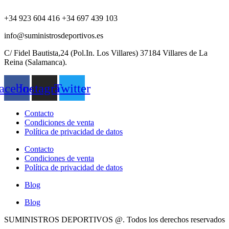
+34 923 604 416 +34 697 439 103
info@suministrosdeportivos.es
C/ Fidel Bautista,24 (Pol.In. Los Villares) 37184 Villares de La
Reina (Salamanca).
acebook
Instagram
Twitter
Contacto
Condiciones de venta
Política de privacidad de datos
Contacto
Condiciones de venta
Política de privacidad de datos
Blog
Blog
SUMINISTROS DEPORTIVOS @.
Todos los derechos reservados