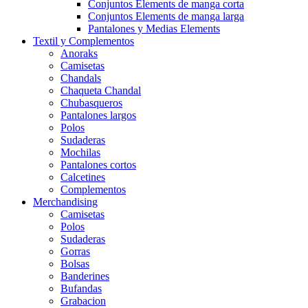
Conjuntos Elements de manga corta
Conjuntos Elements de manga larga
Pantalones y Medias Elements
Textil y Complementos
Anoraks
Camisetas
Chandals
Chaqueta Chandal
Chubasqueros
Pantalones largos
Polos
Sudaderas
Mochilas
Pantalones cortos
Calcetines
Complementos
Merchandising
Camisetas
Polos
Sudaderas
Gorras
Bolsas
Banderines
Bufandas
Grabacion