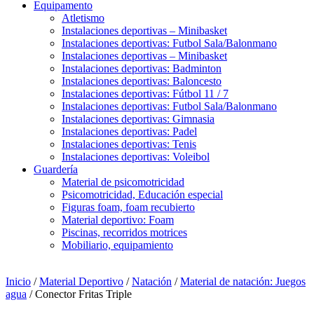
Equipamento
Atletismo
Instalaciones deportivas – Minibasket
Instalaciones deportivas: Futbol Sala/Balonmano
Instalaciones deportivas – Minibasket
Instalaciones deportivas: Badminton
Instalaciones deportivas: Baloncesto
Instalaciones deportivas: Fútbol 11 / 7
Instalaciones deportivas: Futbol Sala/Balonmano
Instalaciones deportivas: Gimnasia
Instalaciones deportivas: Padel
Instalaciones deportivas: Tenis
Instalaciones deportivas: Voleibol
Guardería
Material de psicomotricidad
Psicomotricidad, Educación especial
Figuras foam, foam recubierto
Material deportivo: Foam
Piscinas, recorridos motrices
Mobiliario, equipamiento
Inicio
/
Material Deportivo
/
Natación
/
Material de natación: Juegos
agua
/ Conector Fritas Triple