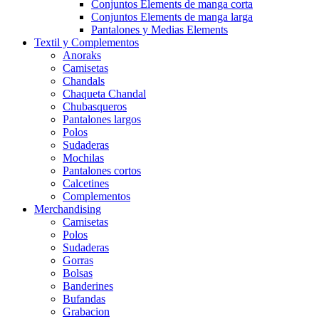
Conjuntos Elements de manga corta
Conjuntos Elements de manga larga
Pantalones y Medias Elements
Textil y Complementos
Anoraks
Camisetas
Chandals
Chaqueta Chandal
Chubasqueros
Pantalones largos
Polos
Sudaderas
Mochilas
Pantalones cortos
Calcetines
Complementos
Merchandising
Camisetas
Polos
Sudaderas
Gorras
Bolsas
Banderines
Bufandas
Grabacion