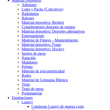
Material Deportivo
Atletismo
Lotes y Packs (Colectivos)
Badminton
Balones
Material deportivo: Beisbol
Complementos deportes de equipo
Material deportivo: Deportes alternativos
Entrenamiento
Material de Fitness – Mantenimiento
Material deportivo: Foam
Material deportivo: Hockey
Juegos de mesa
Natación
Malabares
Pelotas
Material de psicomotricidad
Redes
Material de Gimnasia Rítmica
Tenis
Tenis de mesa
Portamaterial
Equipaciones
Luanvi
Camisetas Luanvi de manga corta