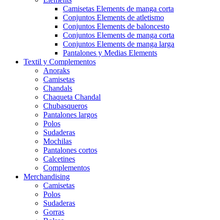
Camisetas Elements de manga corta
Conjuntos Elements de atletismo
Conjuntos Elements de baloncesto
Conjuntos Elements de manga corta
Conjuntos Elements de manga larga
Pantalones y Medias Elements
Textil y Complementos
Anoraks
Camisetas
Chandals
Chaqueta Chandal
Chubasqueros
Pantalones largos
Polos
Sudaderas
Mochilas
Pantalones cortos
Calcetines
Complementos
Merchandising
Camisetas
Polos
Sudaderas
Gorras