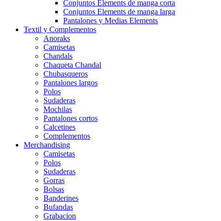
Conjuntos Elements de manga corta
Conjuntos Elements de manga larga
Pantalones y Medias Elements
Textil y Complementos
Anoraks
Camisetas
Chandals
Chaqueta Chandal
Chubasqueros
Pantalones largos
Polos
Sudaderas
Mochilas
Pantalones cortos
Calcetines
Complementos
Merchandising
Camisetas
Polos
Sudaderas
Gorras
Bolsas
Banderines
Bufandas
Grabacion