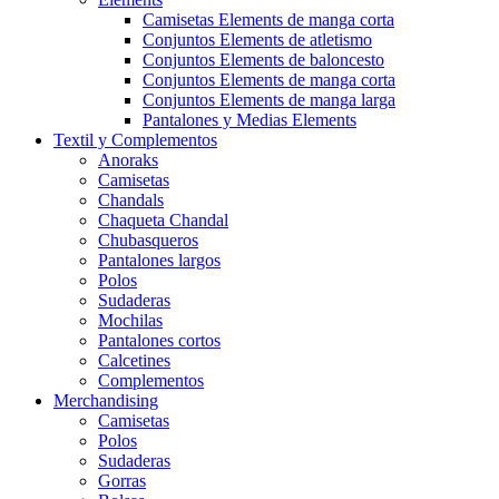
Camisetas Elements de manga corta
Conjuntos Elements de atletismo
Conjuntos Elements de baloncesto
Conjuntos Elements de manga corta
Conjuntos Elements de manga larga
Pantalones y Medias Elements
Textil y Complementos
Anoraks
Camisetas
Chandals
Chaqueta Chandal
Chubasqueros
Pantalones largos
Polos
Sudaderas
Mochilas
Pantalones cortos
Calcetines
Complementos
Merchandising
Camisetas
Polos
Sudaderas
Gorras