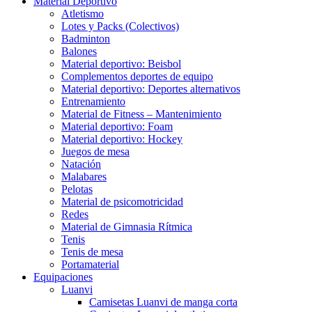
Material Deportivo
Atletismo
Lotes y Packs (Colectivos)
Badminton
Balones
Material deportivo: Beisbol
Complementos deportes de equipo
Material deportivo: Deportes alternativos
Entrenamiento
Material de Fitness – Mantenimiento
Material deportivo: Foam
Material deportivo: Hockey
Juegos de mesa
Natación
Malabares
Pelotas
Material de psicomotricidad
Redes
Material de Gimnasia Rítmica
Tenis
Tenis de mesa
Portamaterial
Equipaciones
Luanvi
Camisetas Luanvi de manga corta