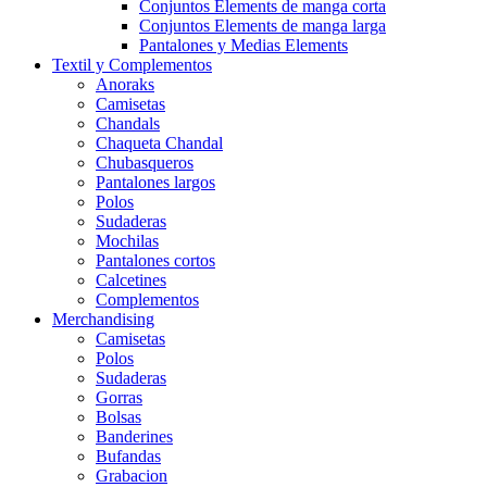
Conjuntos Elements de manga corta
Conjuntos Elements de manga larga
Pantalones y Medias Elements
Textil y Complementos
Anoraks
Camisetas
Chandals
Chaqueta Chandal
Chubasqueros
Pantalones largos
Polos
Sudaderas
Mochilas
Pantalones cortos
Calcetines
Complementos
Merchandising
Camisetas
Polos
Sudaderas
Gorras
Bolsas
Banderines
Bufandas
Grabacion