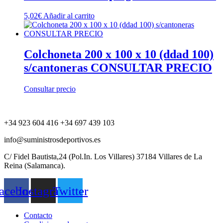
5,02
€
Añadir al carrito
Colchoneta 200 x 100 x 10 (ddad 100)
s/cantoneras CONSULTAR PRECIO
Consultar precio
+34 923 604 416 +34 697 439 103
info@suministrosdeportivos.es
C/ Fidel Bautista,24 (Pol.In. Los Villares) 37184 Villares de La
Reina (Salamanca).
acebook
Instagram
Twitter
Contacto