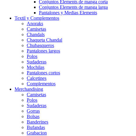
Conjuntos Elements de manga corta
Conjuntos Elements de manga larga
Pantalones y Medias Elements
Textil y Complementos
Anoraks
Camisetas
Chandals
Chaqueta Chandal
Chubasqueros
Pantalones largos
Polos
Sudaderas
Mochilas
Pantalones cortos
Calcetines
Complementos
Merchandising
Camisetas
Polos
Sudaderas
Gorras
Bolsas
Banderines
Bufandas
Grabacion