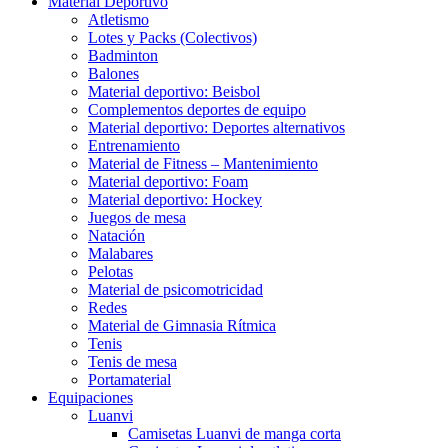
Material Deportivo
Atletismo
Lotes y Packs (Colectivos)
Badminton
Balones
Material deportivo: Beisbol
Complementos deportes de equipo
Material deportivo: Deportes alternativos
Entrenamiento
Material de Fitness – Mantenimiento
Material deportivo: Foam
Material deportivo: Hockey
Juegos de mesa
Natación
Malabares
Pelotas
Material de psicomotricidad
Redes
Material de Gimnasia Rítmica
Tenis
Tenis de mesa
Portamaterial
Equipaciones
Luanvi
Camisetas Luanvi de manga corta