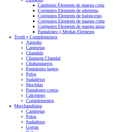
Camisetas Elements de manga corta
Conjuntos Elements de atletismo
Conjuntos Elements de baloncesto
Conjuntos Elements de manga corta
Conjuntos Elements de manga larga
Pantalones y Medias Elements
Textil y Complementos
Anoraks
Camisetas
Chandals
Chaqueta Chandal
Chubasqueros
Pantalones largos
Polos
Sudaderas
Mochilas
Pantalones cortos
Calcetines
Complementos
Merchandising
Camisetas
Polos
Sudaderas
Gorras