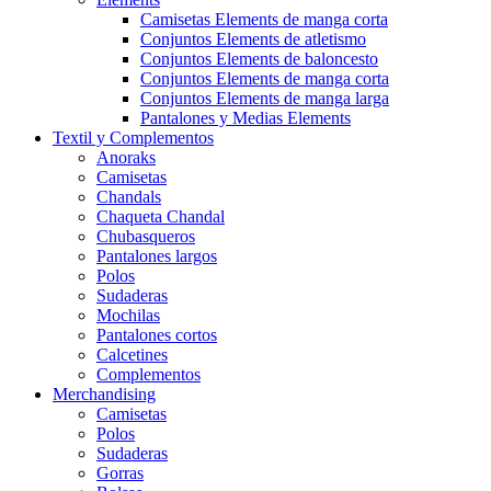
Camisetas Elements de manga corta
Conjuntos Elements de atletismo
Conjuntos Elements de baloncesto
Conjuntos Elements de manga corta
Conjuntos Elements de manga larga
Pantalones y Medias Elements
Textil y Complementos
Anoraks
Camisetas
Chandals
Chaqueta Chandal
Chubasqueros
Pantalones largos
Polos
Sudaderas
Mochilas
Pantalones cortos
Calcetines
Complementos
Merchandising
Camisetas
Polos
Sudaderas
Gorras