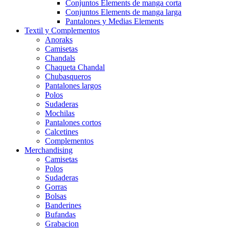
Conjuntos Elements de manga corta
Conjuntos Elements de manga larga
Pantalones y Medias Elements
Textil y Complementos
Anoraks
Camisetas
Chandals
Chaqueta Chandal
Chubasqueros
Pantalones largos
Polos
Sudaderas
Mochilas
Pantalones cortos
Calcetines
Complementos
Merchandising
Camisetas
Polos
Sudaderas
Gorras
Bolsas
Banderines
Bufandas
Grabacion