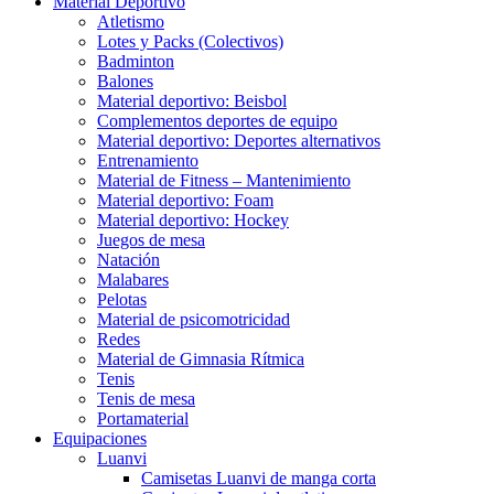
Material Deportivo
Atletismo
Lotes y Packs (Colectivos)
Badminton
Balones
Material deportivo: Beisbol
Complementos deportes de equipo
Material deportivo: Deportes alternativos
Entrenamiento
Material de Fitness – Mantenimiento
Material deportivo: Foam
Material deportivo: Hockey
Juegos de mesa
Natación
Malabares
Pelotas
Material de psicomotricidad
Redes
Material de Gimnasia Rítmica
Tenis
Tenis de mesa
Portamaterial
Equipaciones
Luanvi
Camisetas Luanvi de manga corta