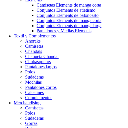
Camisetas Elements de manga corta
Conjuntos Elements de atletismo
Conjuntos Elements de baloncesto
Conjuntos Elements de manga corta
Conjuntos Elements de manga larga
Pantalones y Medias Elements
Textil y Complementos
Anoraks
Camisetas
Chandals
Chaqueta Chandal
Chubasqueros
Pantalones largos
Polos
Sudaderas
Mochilas
Pantalones cortos
Calcetines
Complementos
Merchandising
Camisetas
Polos
Sudaderas
Gorras