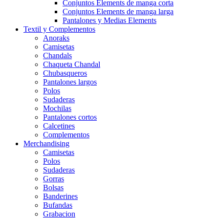
Conjuntos Elements de manga corta
Conjuntos Elements de manga larga
Pantalones y Medias Elements
Textil y Complementos
Anoraks
Camisetas
Chandals
Chaqueta Chandal
Chubasqueros
Pantalones largos
Polos
Sudaderas
Mochilas
Pantalones cortos
Calcetines
Complementos
Merchandising
Camisetas
Polos
Sudaderas
Gorras
Bolsas
Banderines
Bufandas
Grabacion