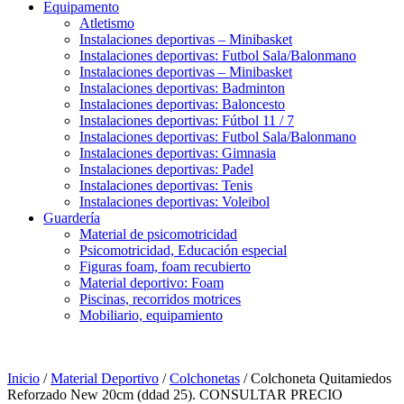
Equipamento
Atletismo
Instalaciones deportivas – Minibasket
Instalaciones deportivas: Futbol Sala/Balonmano
Instalaciones deportivas – Minibasket
Instalaciones deportivas: Badminton
Instalaciones deportivas: Baloncesto
Instalaciones deportivas: Fútbol 11 / 7
Instalaciones deportivas: Futbol Sala/Balonmano
Instalaciones deportivas: Gimnasia
Instalaciones deportivas: Padel
Instalaciones deportivas: Tenis
Instalaciones deportivas: Voleibol
Guardería
Material de psicomotricidad
Psicomotricidad, Educación especial
Figuras foam, foam recubierto
Material deportivo: Foam
Piscinas, recorridos motrices
Mobiliario, equipamiento
Inicio
/
Material Deportivo
/
Colchonetas
/ Colchoneta Quitamiedos
Reforzado New 20cm (ddad 25). CONSULTAR PRECIO