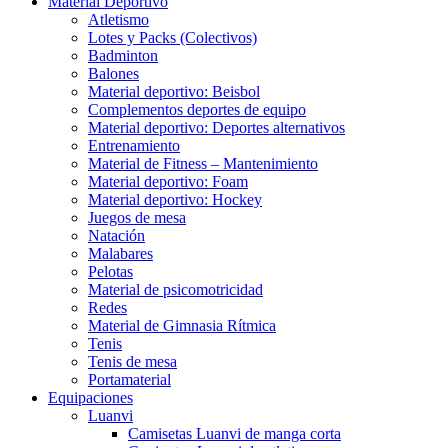
Material Deportivo
Atletismo
Lotes y Packs (Colectivos)
Badminton
Balones
Material deportivo: Beisbol
Complementos deportes de equipo
Material deportivo: Deportes alternativos
Entrenamiento
Material de Fitness – Mantenimiento
Material deportivo: Foam
Material deportivo: Hockey
Juegos de mesa
Natación
Malabares
Pelotas
Material de psicomotricidad
Redes
Material de Gimnasia Rítmica
Tenis
Tenis de mesa
Portamaterial
Equipaciones
Luanvi
Camisetas Luanvi de manga corta