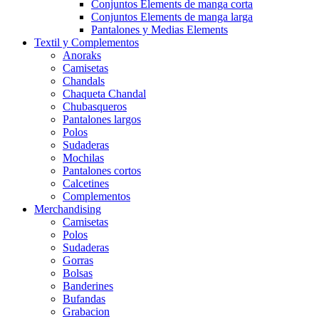
Conjuntos Elements de manga corta
Conjuntos Elements de manga larga
Pantalones y Medias Elements
Textil y Complementos
Anoraks
Camisetas
Chandals
Chaqueta Chandal
Chubasqueros
Pantalones largos
Polos
Sudaderas
Mochilas
Pantalones cortos
Calcetines
Complementos
Merchandising
Camisetas
Polos
Sudaderas
Gorras
Bolsas
Banderines
Bufandas
Grabacion