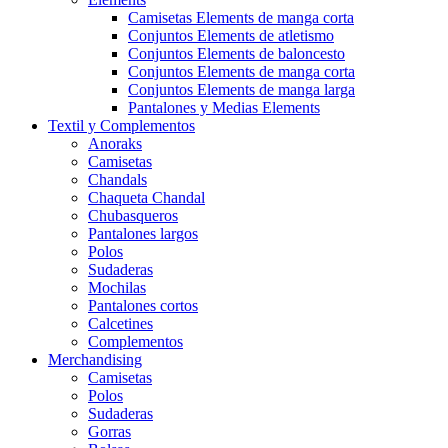
Camisetas Elements de manga corta
Conjuntos Elements de atletismo
Conjuntos Elements de baloncesto
Conjuntos Elements de manga corta
Conjuntos Elements de manga larga
Pantalones y Medias Elements
Textil y Complementos
Anoraks
Camisetas
Chandals
Chaqueta Chandal
Chubasqueros
Pantalones largos
Polos
Sudaderas
Mochilas
Pantalones cortos
Calcetines
Complementos
Merchandising
Camisetas
Polos
Sudaderas
Gorras