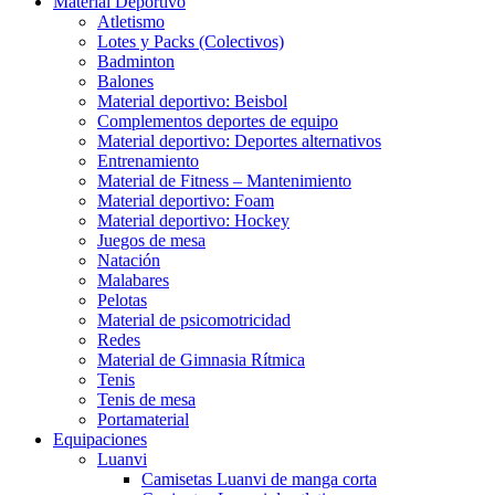
Material Deportivo
Atletismo
Lotes y Packs (Colectivos)
Badminton
Balones
Material deportivo: Beisbol
Complementos deportes de equipo
Material deportivo: Deportes alternativos
Entrenamiento
Material de Fitness – Mantenimiento
Material deportivo: Foam
Material deportivo: Hockey
Juegos de mesa
Natación
Malabares
Pelotas
Material de psicomotricidad
Redes
Material de Gimnasia Rítmica
Tenis
Tenis de mesa
Portamaterial
Equipaciones
Luanvi
Camisetas Luanvi de manga corta