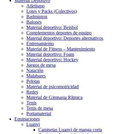
Material Deportivo
Atletismo
Lotes y Packs (Colectivos)
Badminton
Balones
Material deportivo: Beisbol
Complementos deportes de equipo
Material deportivo: Deportes alternativos
Entrenamiento
Material de Fitness – Mantenimiento
Material deportivo: Foam
Material deportivo: Hockey
Juegos de mesa
Natación
Malabares
Pelotas
Material de psicomotricidad
Redes
Material de Gimnasia Rítmica
Tenis
Tenis de mesa
Portamaterial
Equipaciones
Luanvi
Camisetas Luanvi de manga corta