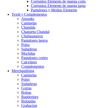
Conjuntos Elements de manga corta
Conjuntos Elements de manga larga
Pantalones y Medias Elements
Textil y Complementos
Anoraks
Camisetas
Chandals
Chaqueta Chandal
Chubasqueros
Pantalones largos
Polos
Sudaderas
Mochilas
Pantalones cortos
Calcetines
Complementos
Merchandising
Camisetas
Polos
Sudaderas
Gorras
Bolsas
Banderines
Bufandas
Grabacion