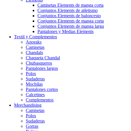
Camisetas Elements de manga corta
Conjuntos Elements de atletismo
Conjuntos Elements de baloncesto
Conjuntos Elements de manga corta
Conjuntos Elements de manga larga
Pantalones y Medias Elements
Textil y Complementos
Anoraks
Camisetas
Chandals
Chaqueta Chandal
Chubasqueros
Pantalones largos
Polos
Sudaderas
Mochilas
Pantalones cortos
Calcetines
Complementos
Merchandising
Camisetas
Polos
Sudaderas
Gorras