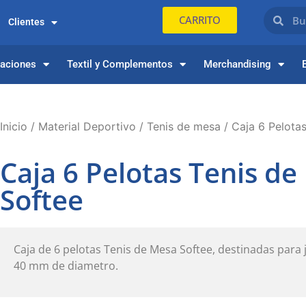
CARRITO
Clientes
paciones
Textil y Complementos
Merchandising
Inicio
/
Material Deportivo
/
Tenis de mesa
/ Caja 6 Pelota
Caja 6 Pelotas Tenis d
Softee
Caja de 6 pelotas Tenis de Mesa Softee, destinadas para 
40 mm de diametro.