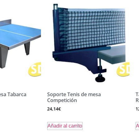
esa Tabarca
Soporte Tenis de mesa
T
Competición
R
24,14
€
1
Añadir al carrito
A