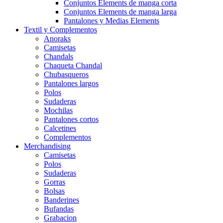
Conjuntos Elements de manga corta
Conjuntos Elements de manga larga
Pantalones y Medias Elements
Textil y Complementos
Anoraks
Camisetas
Chandals
Chaqueta Chandal
Chubasqueros
Pantalones largos
Polos
Sudaderas
Mochilas
Pantalones cortos
Calcetines
Complementos
Merchandising
Camisetas
Polos
Sudaderas
Gorras
Bolsas
Banderines
Bufandas
Grabacion