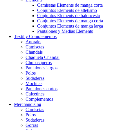
Camisetas Elements de manga corta
Conjuntos Elements de atletismo
Conjuntos Elements de baloncesto
Conjuntos Elements de manga corta
Conjuntos Elements de manga larga
Pantalones y Medias Elements
Textil y Complementos
Anoraks
Camisetas
Chandals
Chaqueta Chandal
Chubasqueros
Pantalones largos
Polos
Sudaderas
Mochilas
Pantalones cortos
Calcetines
Complementos
Merchandising
Camisetas
Polos
Sudaderas
Gorras