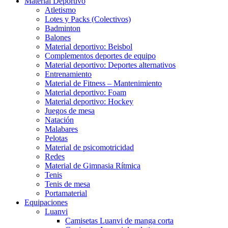
Material Deportivo
Atletismo
Lotes y Packs (Colectivos)
Badminton
Balones
Material deportivo: Beisbol
Complementos deportes de equipo
Material deportivo: Deportes alternativos
Entrenamiento
Material de Fitness – Mantenimiento
Material deportivo: Foam
Material deportivo: Hockey
Juegos de mesa
Natación
Malabares
Pelotas
Material de psicomotricidad
Redes
Material de Gimnasia Rítmica
Tenis
Tenis de mesa
Portamaterial
Equipaciones
Luanvi
Camisetas Luanvi de manga corta