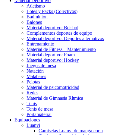
Material Deportivo
Atletismo
Lotes y Packs (Colectivos)
Badminton
Balones
Material deportivo: Beisbol
Complementos deportes de equipo
Material deportivo: Deportes alternativos
Entrenamiento
Material de Fitness – Mantenimiento
Material deportivo: Foam
Material deportivo: Hockey
Juegos de mesa
Natación
Malabares
Pelotas
Material de psicomotricidad
Redes
Material de Gimnasia Rítmica
Tenis
Tenis de mesa
Portamaterial
Equipaciones
Luanvi
Camisetas Luanvi de manga corta