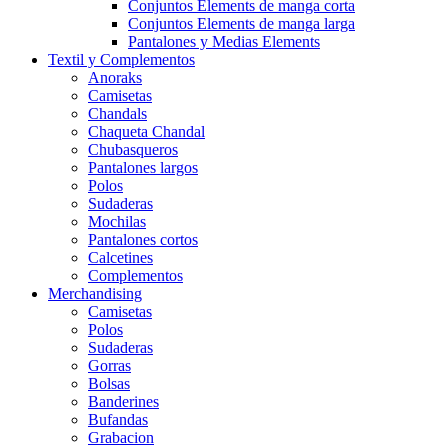
Conjuntos Elements de manga corta
Conjuntos Elements de manga larga
Pantalones y Medias Elements
Textil y Complementos
Anoraks
Camisetas
Chandals
Chaqueta Chandal
Chubasqueros
Pantalones largos
Polos
Sudaderas
Mochilas
Pantalones cortos
Calcetines
Complementos
Merchandising
Camisetas
Polos
Sudaderas
Gorras
Bolsas
Banderines
Bufandas
Grabacion