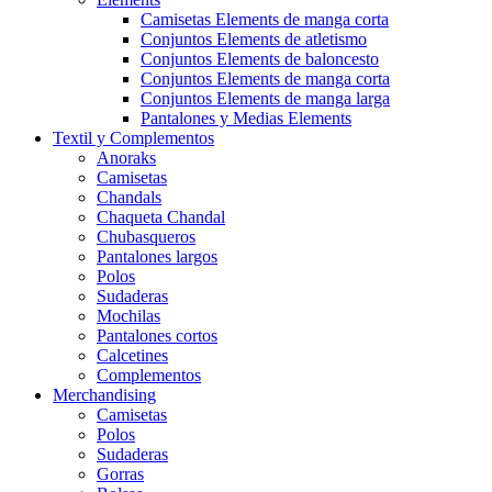
Camisetas Elements de manga corta
Conjuntos Elements de atletismo
Conjuntos Elements de baloncesto
Conjuntos Elements de manga corta
Conjuntos Elements de manga larga
Pantalones y Medias Elements
Textil y Complementos
Anoraks
Camisetas
Chandals
Chaqueta Chandal
Chubasqueros
Pantalones largos
Polos
Sudaderas
Mochilas
Pantalones cortos
Calcetines
Complementos
Merchandising
Camisetas
Polos
Sudaderas
Gorras