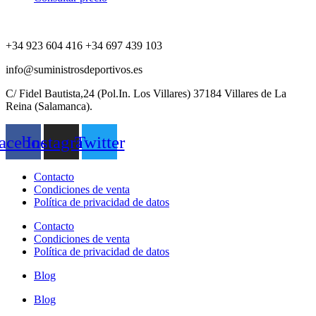
+34 923 604 416 +34 697 439 103
info@suministrosdeportivos.es
C/ Fidel Bautista,24 (Pol.In. Los Villares) 37184 Villares de La
Reina (Salamanca).
acebook
Instagram
Twitter
Contacto
Condiciones de venta
Política de privacidad de datos
Contacto
Condiciones de venta
Política de privacidad de datos
Blog
Blog