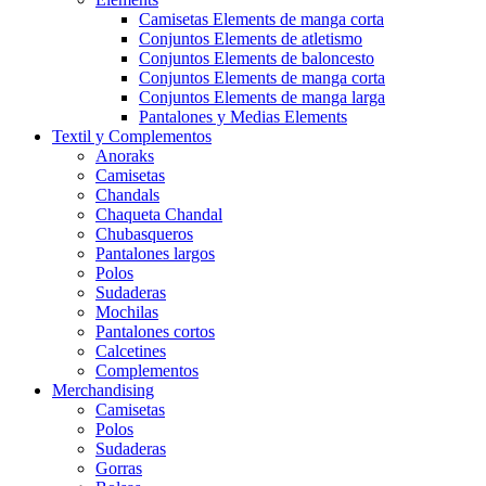
Camisetas Elements de manga corta
Conjuntos Elements de atletismo
Conjuntos Elements de baloncesto
Conjuntos Elements de manga corta
Conjuntos Elements de manga larga
Pantalones y Medias Elements
Textil y Complementos
Anoraks
Camisetas
Chandals
Chaqueta Chandal
Chubasqueros
Pantalones largos
Polos
Sudaderas
Mochilas
Pantalones cortos
Calcetines
Complementos
Merchandising
Camisetas
Polos
Sudaderas
Gorras