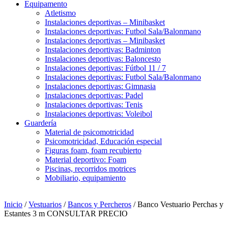
Equipamento
Atletismo
Instalaciones deportivas – Minibasket
Instalaciones deportivas: Futbol Sala/Balonmano
Instalaciones deportivas – Minibasket
Instalaciones deportivas: Badminton
Instalaciones deportivas: Baloncesto
Instalaciones deportivas: Fútbol 11 / 7
Instalaciones deportivas: Futbol Sala/Balonmano
Instalaciones deportivas: Gimnasia
Instalaciones deportivas: Padel
Instalaciones deportivas: Tenis
Instalaciones deportivas: Voleibol
Guardería
Material de psicomotricidad
Psicomotricidad, Educación especial
Figuras foam, foam recubierto
Material deportivo: Foam
Piscinas, recorridos motrices
Mobiliario, equipamiento
Inicio
/
Vestuarios
/
Bancos y Percheros
/ Banco Vestuario Perchas y
Estantes 3 m CONSULTAR PRECIO