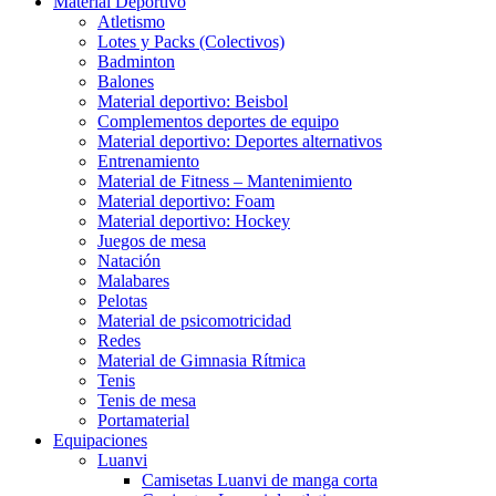
Material Deportivo
Atletismo
Lotes y Packs (Colectivos)
Badminton
Balones
Material deportivo: Beisbol
Complementos deportes de equipo
Material deportivo: Deportes alternativos
Entrenamiento
Material de Fitness – Mantenimiento
Material deportivo: Foam
Material deportivo: Hockey
Juegos de mesa
Natación
Malabares
Pelotas
Material de psicomotricidad
Redes
Material de Gimnasia Rítmica
Tenis
Tenis de mesa
Portamaterial
Equipaciones
Luanvi
Camisetas Luanvi de manga corta