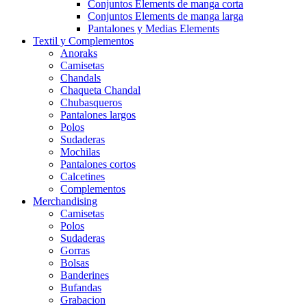
Conjuntos Elements de manga corta
Conjuntos Elements de manga larga
Pantalones y Medias Elements
Textil y Complementos
Anoraks
Camisetas
Chandals
Chaqueta Chandal
Chubasqueros
Pantalones largos
Polos
Sudaderas
Mochilas
Pantalones cortos
Calcetines
Complementos
Merchandising
Camisetas
Polos
Sudaderas
Gorras
Bolsas
Banderines
Bufandas
Grabacion