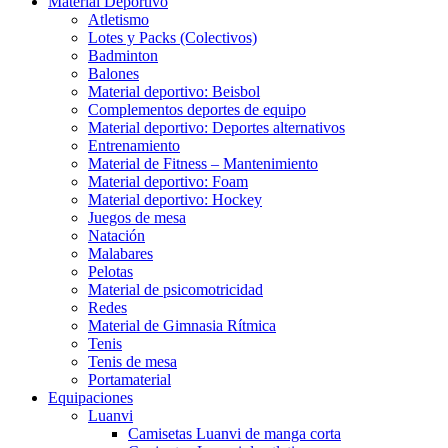
Material Deportivo
Atletismo
Lotes y Packs (Colectivos)
Badminton
Balones
Material deportivo: Beisbol
Complementos deportes de equipo
Material deportivo: Deportes alternativos
Entrenamiento
Material de Fitness – Mantenimiento
Material deportivo: Foam
Material deportivo: Hockey
Juegos de mesa
Natación
Malabares
Pelotas
Material de psicomotricidad
Redes
Material de Gimnasia Rítmica
Tenis
Tenis de mesa
Portamaterial
Equipaciones
Luanvi
Camisetas Luanvi de manga corta