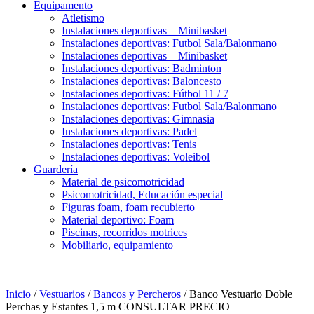
Equipamento
Atletismo
Instalaciones deportivas – Minibasket
Instalaciones deportivas: Futbol Sala/Balonmano
Instalaciones deportivas – Minibasket
Instalaciones deportivas: Badminton
Instalaciones deportivas: Baloncesto
Instalaciones deportivas: Fútbol 11 / 7
Instalaciones deportivas: Futbol Sala/Balonmano
Instalaciones deportivas: Gimnasia
Instalaciones deportivas: Padel
Instalaciones deportivas: Tenis
Instalaciones deportivas: Voleibol
Guardería
Material de psicomotricidad
Psicomotricidad, Educación especial
Figuras foam, foam recubierto
Material deportivo: Foam
Piscinas, recorridos motrices
Mobiliario, equipamiento
Inicio
/
Vestuarios
/
Bancos y Percheros
/ Banco Vestuario Doble
Perchas y Estantes 1,5 m CONSULTAR PRECIO