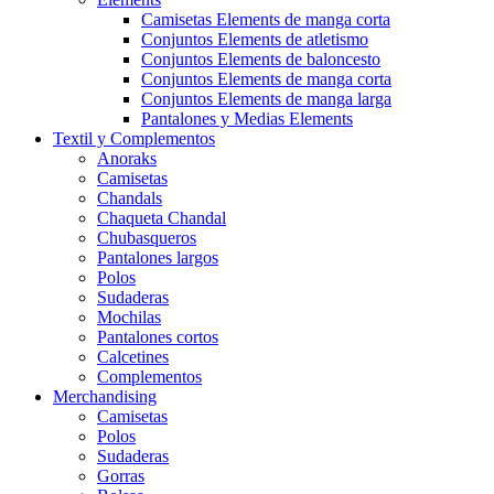
Camisetas Elements de manga corta
Conjuntos Elements de atletismo
Conjuntos Elements de baloncesto
Conjuntos Elements de manga corta
Conjuntos Elements de manga larga
Pantalones y Medias Elements
Textil y Complementos
Anoraks
Camisetas
Chandals
Chaqueta Chandal
Chubasqueros
Pantalones largos
Polos
Sudaderas
Mochilas
Pantalones cortos
Calcetines
Complementos
Merchandising
Camisetas
Polos
Sudaderas
Gorras