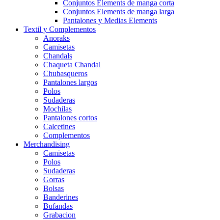
Conjuntos Elements de manga corta
Conjuntos Elements de manga larga
Pantalones y Medias Elements
Textil y Complementos
Anoraks
Camisetas
Chandals
Chaqueta Chandal
Chubasqueros
Pantalones largos
Polos
Sudaderas
Mochilas
Pantalones cortos
Calcetines
Complementos
Merchandising
Camisetas
Polos
Sudaderas
Gorras
Bolsas
Banderines
Bufandas
Grabacion