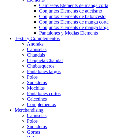
Camisetas Elements de manga corta
Conjuntos Elements de atletismo
Conjuntos Elements de baloncesto
Conjuntos Elements de manga corta
Conjuntos Elements de manga larga
Pantalones y Medias Elements
Textil y Complementos
Anoraks
Camisetas
Chandals
Chaqueta Chandal
Chubasqueros
Pantalones largos
Polos
Sudaderas
Mochilas
Pantalones cortos
Calcetines
Complementos
Merchandising
Camisetas
Polos
Sudaderas
Gorras