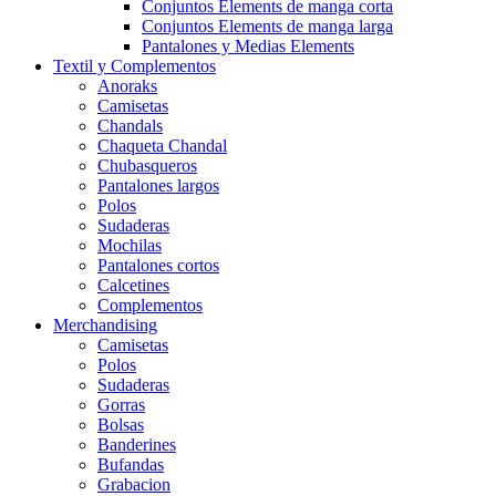
Conjuntos Elements de manga corta
Conjuntos Elements de manga larga
Pantalones y Medias Elements
Textil y Complementos
Anoraks
Camisetas
Chandals
Chaqueta Chandal
Chubasqueros
Pantalones largos
Polos
Sudaderas
Mochilas
Pantalones cortos
Calcetines
Complementos
Merchandising
Camisetas
Polos
Sudaderas
Gorras
Bolsas
Banderines
Bufandas
Grabacion