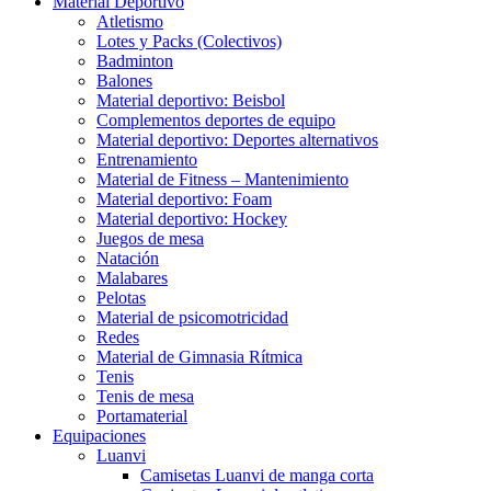
Material Deportivo
Atletismo
Lotes y Packs (Colectivos)
Badminton
Balones
Material deportivo: Beisbol
Complementos deportes de equipo
Material deportivo: Deportes alternativos
Entrenamiento
Material de Fitness – Mantenimiento
Material deportivo: Foam
Material deportivo: Hockey
Juegos de mesa
Natación
Malabares
Pelotas
Material de psicomotricidad
Redes
Material de Gimnasia Rítmica
Tenis
Tenis de mesa
Portamaterial
Equipaciones
Luanvi
Camisetas Luanvi de manga corta