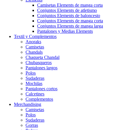
Camisetas Elements de manga corta
Conjuntos Elements de atletismo
Conjuntos Elements de baloncesto
Conjuntos Elements de manga corta
Conjuntos Elements de manga larga
Pantalones y Medias Elements
Textil y Complementos
Anoraks
Camisetas
Chandals
Chaqueta Chandal
Chubasqueros
Pantalones largos
Polos
Sudaderas
Mochilas
Pantalones cortos
Calcetines
Complementos
Merchandising
Camisetas
Polos
Sudaderas
Gorras