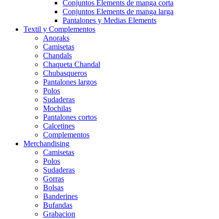
Conjuntos Elements de manga corta
Conjuntos Elements de manga larga
Pantalones y Medias Elements
Textil y Complementos
Anoraks
Camisetas
Chandals
Chaqueta Chandal
Chubasqueros
Pantalones largos
Polos
Sudaderas
Mochilas
Pantalones cortos
Calcetines
Complementos
Merchandising
Camisetas
Polos
Sudaderas
Gorras
Bolsas
Banderines
Bufandas
Grabacion