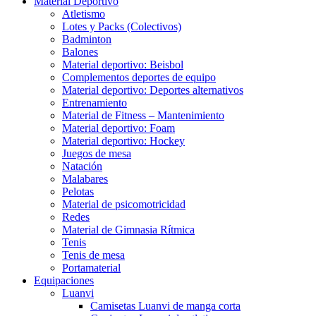
Material Deportivo
Atletismo
Lotes y Packs (Colectivos)
Badminton
Balones
Material deportivo: Beisbol
Complementos deportes de equipo
Material deportivo: Deportes alternativos
Entrenamiento
Material de Fitness – Mantenimiento
Material deportivo: Foam
Material deportivo: Hockey
Juegos de mesa
Natación
Malabares
Pelotas
Material de psicomotricidad
Redes
Material de Gimnasia Rítmica
Tenis
Tenis de mesa
Portamaterial
Equipaciones
Luanvi
Camisetas Luanvi de manga corta