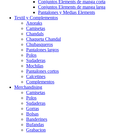
Conjuntos Elements de manga corta
Conjuntos Elements de manga larga
Pantalones y Medias Elements
Textil y Complementos
Anoraks
Camisetas
Chandals
Chaqueta Chandal
Chubasqueros
Pantalones largos
Polos
Sudaderas
Mochilas
Pantalones cortos
Calcetines
Complementos
Merchandising
Camisetas
Polos
Sudaderas
Gorras
Bolsas
Banderines
Bufandas
Grabacion