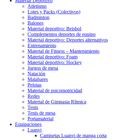
Material Deportivo
Atletismo
Lotes y Packs (Colectivos)
Badminton
Balones
Material deportivo: Beisbol
Complementos deportes de equipo
Material deportivo: Deportes alternativos
Entrenamiento
Material de Fitness – Mantenimiento
Material deportivo: Foam
Material deportivo: Hockey
Juegos de mesa
Natación
Malabares
Pelotas
Material de psicomotricidad
Redes
Material de Gimnasia Rítmica
Tenis
Tenis de mesa
Portamaterial
Equipaciones
Luanvi
Camisetas Luanvi de manga corta