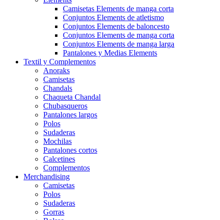
Camisetas Elements de manga corta
Conjuntos Elements de atletismo
Conjuntos Elements de baloncesto
Conjuntos Elements de manga corta
Conjuntos Elements de manga larga
Pantalones y Medias Elements
Textil y Complementos
Anoraks
Camisetas
Chandals
Chaqueta Chandal
Chubasqueros
Pantalones largos
Polos
Sudaderas
Mochilas
Pantalones cortos
Calcetines
Complementos
Merchandising
Camisetas
Polos
Sudaderas
Gorras