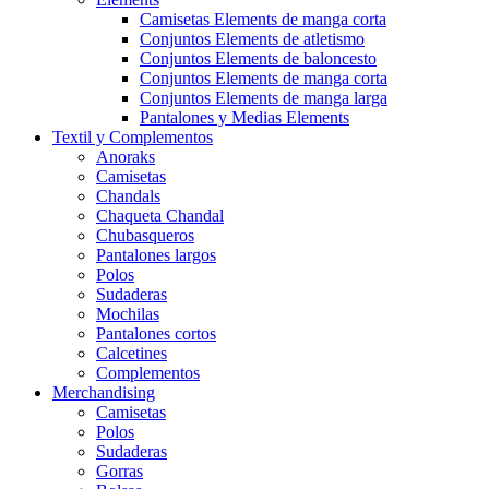
Camisetas Elements de manga corta
Conjuntos Elements de atletismo
Conjuntos Elements de baloncesto
Conjuntos Elements de manga corta
Conjuntos Elements de manga larga
Pantalones y Medias Elements
Textil y Complementos
Anoraks
Camisetas
Chandals
Chaqueta Chandal
Chubasqueros
Pantalones largos
Polos
Sudaderas
Mochilas
Pantalones cortos
Calcetines
Complementos
Merchandising
Camisetas
Polos
Sudaderas
Gorras