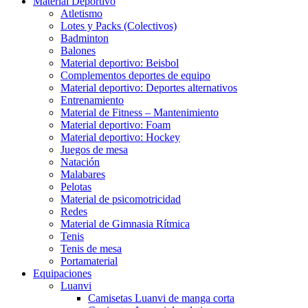
Material Deportivo
Atletismo
Lotes y Packs (Colectivos)
Badminton
Balones
Material deportivo: Beisbol
Complementos deportes de equipo
Material deportivo: Deportes alternativos
Entrenamiento
Material de Fitness – Mantenimiento
Material deportivo: Foam
Material deportivo: Hockey
Juegos de mesa
Natación
Malabares
Pelotas
Material de psicomotricidad
Redes
Material de Gimnasia Rítmica
Tenis
Tenis de mesa
Portamaterial
Equipaciones
Luanvi
Camisetas Luanvi de manga corta