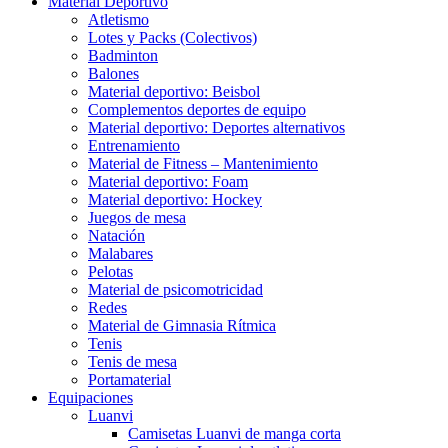
Material Deportivo
Atletismo
Lotes y Packs (Colectivos)
Badminton
Balones
Material deportivo: Beisbol
Complementos deportes de equipo
Material deportivo: Deportes alternativos
Entrenamiento
Material de Fitness – Mantenimiento
Material deportivo: Foam
Material deportivo: Hockey
Juegos de mesa
Natación
Malabares
Pelotas
Material de psicomotricidad
Redes
Material de Gimnasia Rítmica
Tenis
Tenis de mesa
Portamaterial
Equipaciones
Luanvi
Camisetas Luanvi de manga corta