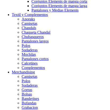
Conjuntos Elements de manga corta
Conjuntos Elements de manga larga
Pantalones y Medias Elements
Textil y Complementos
Anoraks
Camisetas
Chandals
Chaqueta Chandal
Chubasqueros
Pantalones largos
Polos
Sudaderas
Mochilas
Pantalones cortos
Calcetines
Complementos
Merchandising
Camisetas
Polos
Sudaderas
Gorras
Bolsas
Banderines
Bufandas
Grabacion