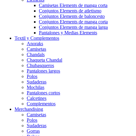
Camisetas Elements de manga corta
Conjuntos Elements de atletismo
Conjuntos Elements de baloncesto
Conjuntos Elements de manga corta
Conjuntos Elements de manga larga
Pantalones y Medias Elements
Textil y Complementos
Anoraks
Camisetas
Chandals
Chaqueta Chandal
Chubasqueros
Pantalones largos
Polos
Sudaderas
Mochilas
Pantalones cortos
Calcetines
Complementos
Merchandising
Camisetas
Polos
Sudaderas
Gorras