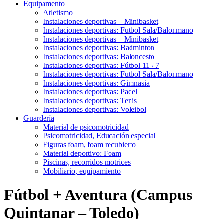
Equipamento
Atletismo
Instalaciones deportivas – Minibasket
Instalaciones deportivas: Futbol Sala/Balonmano
Instalaciones deportivas – Minibasket
Instalaciones deportivas: Badminton
Instalaciones deportivas: Baloncesto
Instalaciones deportivas: Fútbol 11 / 7
Instalaciones deportivas: Futbol Sala/Balonmano
Instalaciones deportivas: Gimnasia
Instalaciones deportivas: Padel
Instalaciones deportivas: Tenis
Instalaciones deportivas: Voleibol
Guardería
Material de psicomotricidad
Psicomotricidad, Educación especial
Figuras foam, foam recubierto
Material deportivo: Foam
Piscinas, recorridos motrices
Mobiliario, equipamiento
Fútbol + Aventura (Campus
Quintanar – Toledo)