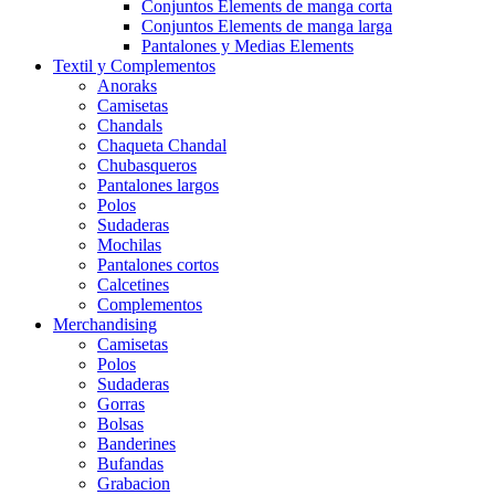
Conjuntos Elements de manga corta
Conjuntos Elements de manga larga
Pantalones y Medias Elements
Textil y Complementos
Anoraks
Camisetas
Chandals
Chaqueta Chandal
Chubasqueros
Pantalones largos
Polos
Sudaderas
Mochilas
Pantalones cortos
Calcetines
Complementos
Merchandising
Camisetas
Polos
Sudaderas
Gorras
Bolsas
Banderines
Bufandas
Grabacion