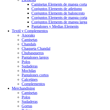
Camisetas Elements de manga corta
Conjuntos Elements de atletismo
Conjuntos Elements de baloncesto
Conjuntos Elements de manga corta
Conjuntos Elements de manga larga
Pantalones y Medias Elements
Textil y Complementos
Anoraks
Camisetas
Chandals
Chaqueta Chandal
Chubasqueros
Pantalones largos
Polos
Sudaderas
Mochilas
Pantalones cortos
Calcetines
Complementos
Merchandising
Camisetas
Polos
Sudaderas
Gorras