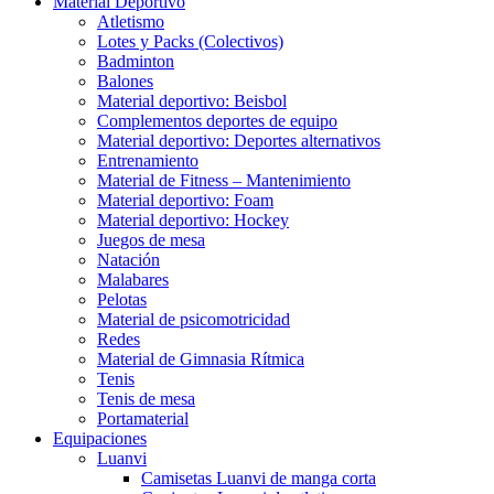
Material Deportivo
Atletismo
Lotes y Packs (Colectivos)
Badminton
Balones
Material deportivo: Beisbol
Complementos deportes de equipo
Material deportivo: Deportes alternativos
Entrenamiento
Material de Fitness – Mantenimiento
Material deportivo: Foam
Material deportivo: Hockey
Juegos de mesa
Natación
Malabares
Pelotas
Material de psicomotricidad
Redes
Material de Gimnasia Rítmica
Tenis
Tenis de mesa
Portamaterial
Equipaciones
Luanvi
Camisetas Luanvi de manga corta