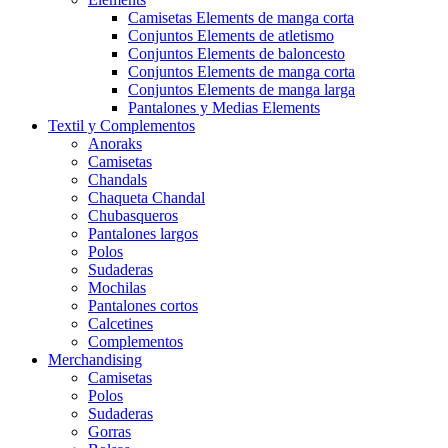
Camisetas Elements de manga corta
Conjuntos Elements de atletismo
Conjuntos Elements de baloncesto
Conjuntos Elements de manga corta
Conjuntos Elements de manga larga
Pantalones y Medias Elements
Textil y Complementos
Anoraks
Camisetas
Chandals
Chaqueta Chandal
Chubasqueros
Pantalones largos
Polos
Sudaderas
Mochilas
Pantalones cortos
Calcetines
Complementos
Merchandising
Camisetas
Polos
Sudaderas
Gorras