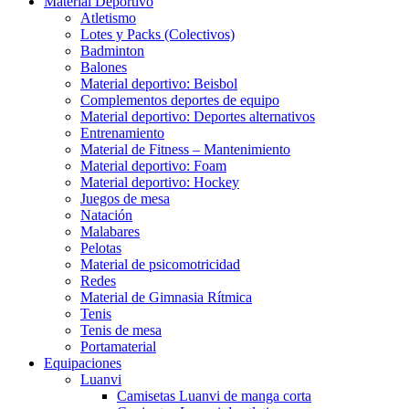
Material Deportivo
Atletismo
Lotes y Packs (Colectivos)
Badminton
Balones
Material deportivo: Beisbol
Complementos deportes de equipo
Material deportivo: Deportes alternativos
Entrenamiento
Material de Fitness – Mantenimiento
Material deportivo: Foam
Material deportivo: Hockey
Juegos de mesa
Natación
Malabares
Pelotas
Material de psicomotricidad
Redes
Material de Gimnasia Rítmica
Tenis
Tenis de mesa
Portamaterial
Equipaciones
Luanvi
Camisetas Luanvi de manga corta