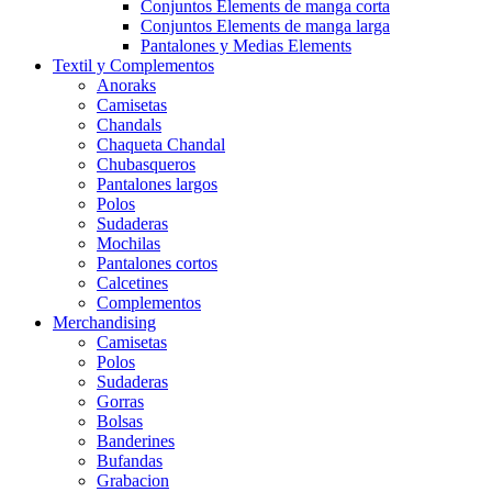
Conjuntos Elements de manga corta
Conjuntos Elements de manga larga
Pantalones y Medias Elements
Textil y Complementos
Anoraks
Camisetas
Chandals
Chaqueta Chandal
Chubasqueros
Pantalones largos
Polos
Sudaderas
Mochilas
Pantalones cortos
Calcetines
Complementos
Merchandising
Camisetas
Polos
Sudaderas
Gorras
Bolsas
Banderines
Bufandas
Grabacion