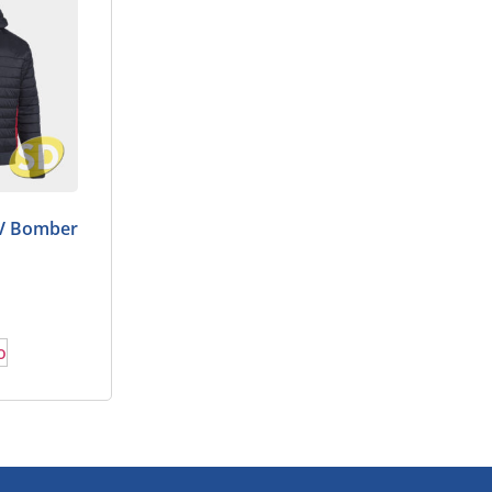
V Bomber
o