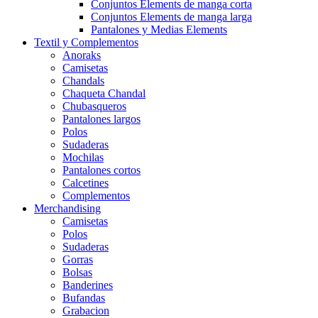
Conjuntos Elements de manga corta
Conjuntos Elements de manga larga
Pantalones y Medias Elements
Textil y Complementos
Anoraks
Camisetas
Chandals
Chaqueta Chandal
Chubasqueros
Pantalones largos
Polos
Sudaderas
Mochilas
Pantalones cortos
Calcetines
Complementos
Merchandising
Camisetas
Polos
Sudaderas
Gorras
Bolsas
Banderines
Bufandas
Grabacion