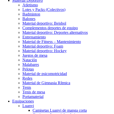
Material Deportivo
Atletismo
Lotes y Packs (Colectivos)
Badminton
Balones
Material deportivo: Beisbol
Complementos deportes de equipo
Material deportivo: Deportes alternativos
Entrenamiento
Material de Fitness – Mantenimiento
Material deportivo: Foam
Material deportivo: Hockey
Juegos de mesa
Natación
Malabares
Pelotas
Material de psicomotricidad
Redes
Material de Gimnasia Rítmica
Tenis
Tenis de mesa
Portamaterial
Equipaciones
Luanvi
Camisetas Luanvi de manga corta