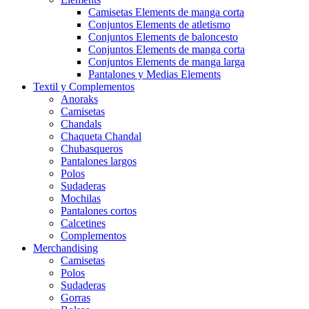
Camisetas Elements de manga corta
Conjuntos Elements de atletismo
Conjuntos Elements de baloncesto
Conjuntos Elements de manga corta
Conjuntos Elements de manga larga
Pantalones y Medias Elements
Textil y Complementos
Anoraks
Camisetas
Chandals
Chaqueta Chandal
Chubasqueros
Pantalones largos
Polos
Sudaderas
Mochilas
Pantalones cortos
Calcetines
Complementos
Merchandising
Camisetas
Polos
Sudaderas
Gorras