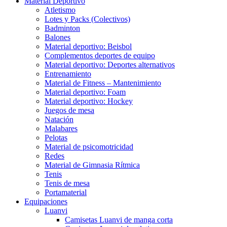
Material Deportivo
Atletismo
Lotes y Packs (Colectivos)
Badminton
Balones
Material deportivo: Beisbol
Complementos deportes de equipo
Material deportivo: Deportes alternativos
Entrenamiento
Material de Fitness – Mantenimiento
Material deportivo: Foam
Material deportivo: Hockey
Juegos de mesa
Natación
Malabares
Pelotas
Material de psicomotricidad
Redes
Material de Gimnasia Rítmica
Tenis
Tenis de mesa
Portamaterial
Equipaciones
Luanvi
Camisetas Luanvi de manga corta