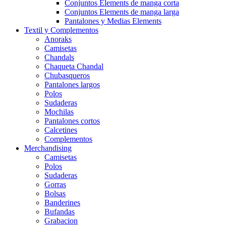
Conjuntos Elements de manga corta
Conjuntos Elements de manga larga
Pantalones y Medias Elements
Textil y Complementos
Anoraks
Camisetas
Chandals
Chaqueta Chandal
Chubasqueros
Pantalones largos
Polos
Sudaderas
Mochilas
Pantalones cortos
Calcetines
Complementos
Merchandising
Camisetas
Polos
Sudaderas
Gorras
Bolsas
Banderines
Bufandas
Grabacion