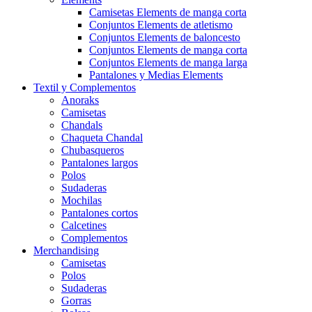
Camisetas Elements de manga corta
Conjuntos Elements de atletismo
Conjuntos Elements de baloncesto
Conjuntos Elements de manga corta
Conjuntos Elements de manga larga
Pantalones y Medias Elements
Textil y Complementos
Anoraks
Camisetas
Chandals
Chaqueta Chandal
Chubasqueros
Pantalones largos
Polos
Sudaderas
Mochilas
Pantalones cortos
Calcetines
Complementos
Merchandising
Camisetas
Polos
Sudaderas
Gorras